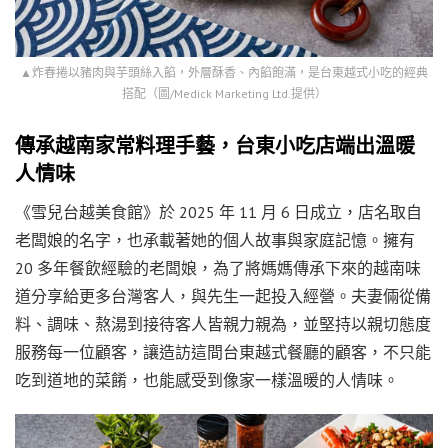
▲炸春捲以豬肉與芋頭絲入餡，外層酥香、內餡飽滿，是台東越式小吃的經典
搭配（圖/Medick Marketing Ltd.提供）
傳承越南家常料理手藝，台東小吃店端出溫暖
人情味
《雪兒台越美食館》於 2025 年 11 月 6 日成立，店名取自
老闆娘的名字，也承載著她的個人故事與家庭記憶。擁有
20 多年餐飲經驗的老闆娘，為了將媽媽傳承下來的越南味
道分享給更多台灣客人，與先生一起投入經營。夫妻倆從備
料、調味、熬湯到接待客人皆親力親為，並堅持以親切態度
服務每一位顧客，讓造訪這間台東越式餐廳的顧客，不只能
吃到道地的菜餚，也能感受到像家一樣溫暖的人情味。