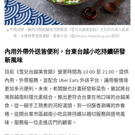
▲牛肉河粉、雞肉河粉與豬肉河粉都是《雪兒台越美食館》主打的台東人氣美
食，大骨熬煮湯頭濃郁，香氣十足（圖/Medick Marketing Ltd.提供）
內用外帶外送皆便利，台東台越小吃持續研發
新風味
目前《雪兒台越美食館》營業時間為 10:00 至 21:00，提供
內用、外帶服務，並配合 Uber Eats 外送平台，讓用餐情境
更加多元便利。未來，老闆娘也計畫研發新菜色，嘗試將台
灣與越南料理元素結合，推出更符合台東在地口味的台越美
食。從一碗手工熬煮的河粉湯頭，到一份酥香涮嘴的炸春
捲，這間台東市區越南小吃店將持續以親切服務與道地風
味，服務每一位走進店門的顧客。