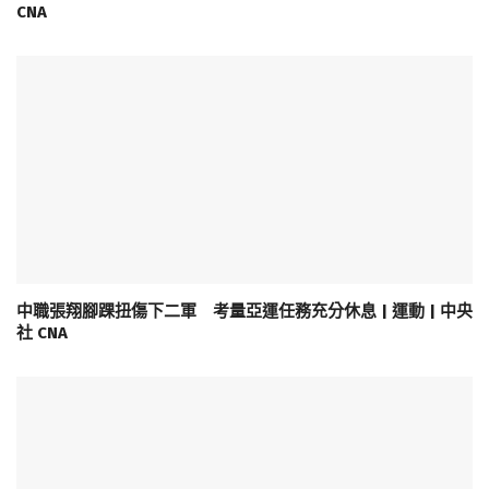
CNA
中職張翔腳踝扭傷下二軍 考量亞運任務充分休息 | 運動 | 中央
社 CNA