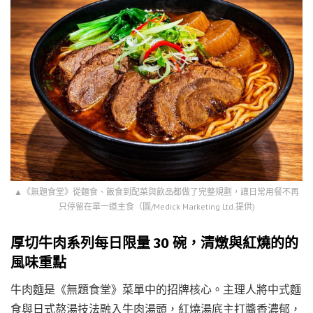
▲《無題食堂》從麵食、飯食到配菜與飲品都做了完整規劃，讓日常用餐不再
只停留在單一道主食（圖/Medick Marketing Ltd.提供)
厚切牛肉系列每日限量 30 碗，清燉與紅燒的的
風味重點
牛肉麵是《無題食堂》菜單中的招牌核心。主理人將中式麵
食與日式熬湯技法融入牛肉湯頭，紅燒湯底主打醬香濃郁，