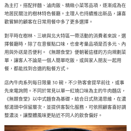
為主打，搭配拌麵、滷肉飯、精緻小菜等品項，逐漸成為在
地居民關注的樹林特色餐廳。主理人也持續推出新品，讓喜
歡嘗鮮的顧客在日常用餐中多了更多選擇。
對平時在樹林、三峽與北大特區一帶活動的消費者來說，選
擇餐廳時，除了在意餐點口味，也會考量品項是否多元、內
用與外送是否便利。《無題食堂》便朝著這樣的方向規劃菜
單，讓客人不論是一個人簡單吃飯，或與家人朋友一起用
餐，都能找到合適的點餐方式。
店內牛肉系列每日限量 30 碗，不少熟客會提早前往，或事
先來電詢問。不同於常見以單一紅燒口味為主的牛肉麵店，
《無題食堂》以中式麵食為基礎，結合日式熬湯思維，在濃
郁湯頭中保留層次，並提供客製化服務，可依照顧客喜好調
整濃淡，讓整體風味更貼近不同人的飲食偏好。