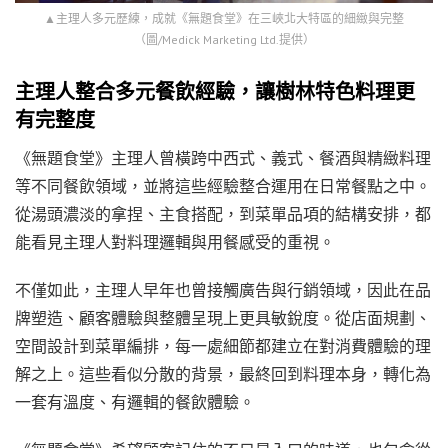
▲主理人多元歷練，成就《無題食堂》在三峽北大特區的細緻與完整
（圖/Medick Marketing Ltd.提供）
主理人整合多元餐飲經驗，讓樹林特色料理更
有完整度
《無題食堂》主理人曾橫跨中西式、義式、餐酒與精緻料理
等不同餐飲領域，並將這些經驗整合運用在日常餐點之中。
從湯頭濃淡的拿捏、主食搭配，到菜單品項的結構安排，都
能看見主理人對料理邏輯與用餐感受的重視。
不僅如此，主理人早年也曾接觸廣告與行銷領域，因此在品
牌塑造、顧客體驗與整體呈現上更具敏銳度。從店面規劃、
空間設計到菜單編排，每一處細節都建立在對消費體驗的理
解之上。這些看似分散的背景，最終回到料理本身，轉化為
一套有溫度、有邏輯的餐飲體驗。