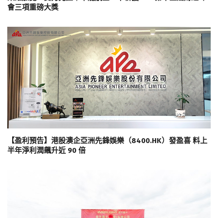
會三項重磅大獎
【盈利預告】港股澳企亞洲先鋒娛樂（8400.HK）發盈喜 料上
半年淨利潤飆升近 90 倍