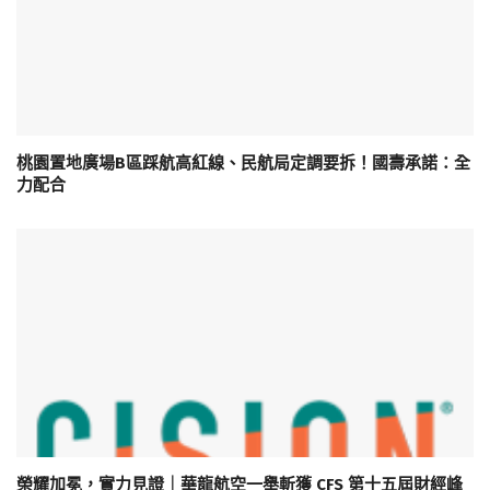
桃園置地廣場B區踩航高紅線、民航局定調要拆！國壽承諾：全
力配合
榮耀加冕，實力見證｜華龍航空一舉斬獲 CFS 第十五屆財經峰