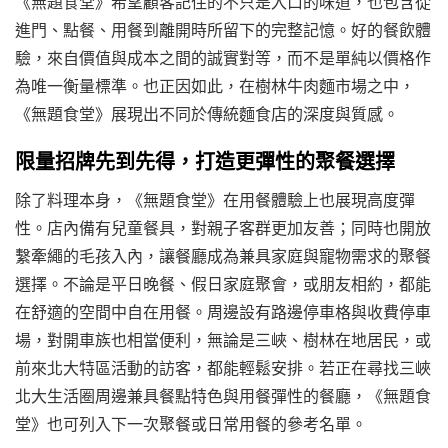
《無題食堂》希望顧客記住的不只是入口的味道，也包含從
進門、點餐、用餐到離開時所留下的完整記憶。好的餐飲體
驗，來自價值與成本之間的誠實對等，而不是單純以價格作
為唯一衡量標準。也正因如此，在樹林牛肉麵市場之中，
《無題食堂》展現出不同於傳統麵食店的深度與質感。
限量招牌先到先得，打造更彈性的聚餐選擇
除了料理本身，《無題食堂》在用餐體驗上也展現高度彈
性。店內備有兒童餐具，對親子客群更加友善；同時也開放
繫牽繩的毛孩入內，讓餐廳成為兼具家庭與寵物需求的聚餐
選擇。不論是平日晚餐、假日家庭聚會，或朋友相約，都能
在舒適的空間中自在用餐。周邊設有路邊停車格與收費停車
場，對開車族也相當便利，無論是三峽、樹林在地居民，或
前來北大特區活動的訪客，都能輕鬆安排。若正在尋找三峽
北大生活圈周邊兼具餐點特色與用餐彈性的餐廳，《無題食
堂》也可列入下一次聚餐或日常用餐的參考名單。