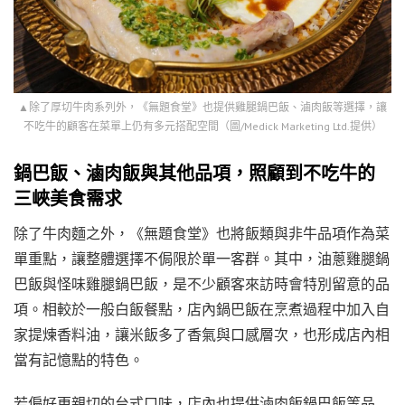
▲除了厚切牛肉系列外，《無題食堂》也提供雞腿鍋巴飯、滷肉飯等選擇，讓
不吃牛的顧客在菜單上仍有多元搭配空間（圖/Medick Marketing Ltd.提供）
鍋巴飯、滷肉飯與其他品項，照顧到不吃牛的
三峽美食需求
除了牛肉麵之外，《無題食堂》也將飯類與非牛品項作為菜
單重點，讓整體選擇不侷限於單一客群。其中，油蔥雞腿鍋
巴飯與怪味雞腿鍋巴飯，是不少顧客來訪時會特別留意的品
項。相較於一般白飯餐點，店內鍋巴飯在烹煮過程中加入自
家提煉香料油，讓米飯多了香氣與口感層次，也形成店內相
當有記憶點的特色。
若偏好更親切的台式口味，店內也提供滷肉飯鍋巴飯等品