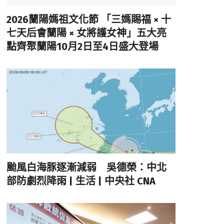
2026蘭陽媽祖文化節 「三媽賜福 × 十
七天后會蘭陽 × 女將護女神」五大亮
點齊聚蘭陽10月2日至4日盛大登場
颱風白海豚逐漸減弱 吳德榮：中北
部防劇烈降雨 | 生活 | 中央社 CNA