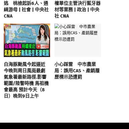
逃 桃檢起訴6人、通
權單位主管決行藍牙器
緝游母 | 社會 | 中央社
材等業務 | 政治 | 中央
CNA
社 CNA
白海豚颱風今起逼近
小心踩雷 中市農業
今晚到周日風雨最劇
局：誤用CAS、產銷履
氣象署最新路徑.影響
歷標示恐遭罰
範圍/陸警時機 馬祖機
會最高 預計今天（8
日）晚到9日上午