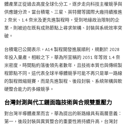
體產業正從過去高度全球化分工，逐步走向科技主權競爭與
供應鏈分流。當台積電、三星、英特爾等國際大廠持續推進
2 奈米、1.4 奈米及更先進製程時，受到地緣政治限制的企
業，則被迫在既有成熟節點上尋求架構、封裝與系統效率突
破。
台積電已公開表示，A14 製程開發進展順利，規劃於 2028
年投入量產。相較之下，華為所宣稱的 2031 年等效 1.4 奈
米密度，時間點約落後領先者數年，且技術本質也與傳統製
程節點不同。這代表全球半導體競爭可能不再只是單一路線
的製程微縮競賽，而是先進製程、後段封裝、系統架構與軟
硬整合能力的多線競爭。
台灣封測與代工鏈面臨技術與合規雙重壓力
對台灣半導體產業而言，華為提出的新路線具有兩層意義：
第一，後段封裝與異質整合的重要性將持續升高，台灣封