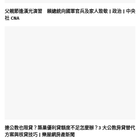
父親節逢漢光演習 賴總統向國軍官兵及家人致敬 | 政治 | 中央
社 CNA
連公教也限貸？築巢優利貸額度不足怎麼辦？3 大公教房貸替代
方案與核貸技巧 | 樂屋網房產新聞