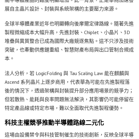
展自主晶片設計、封裝與系統架構的主要壓力來源。
全球半導體產業近年也明顯轉向後摩爾定律路線。隨著先進
製程微縮成本大幅升高，先進封裝、Chiplet、小晶片、3D
堆疊與異質整合已成為國際大廠競逐焦點。這不只涉及技術
突破，也牽動供應鏈重組、智慧財產布局與出口管制合規成
本。
法人分析，若 LogicFolding 與 Tau Scaling Law 能在麒麟與
Ascend 系列晶片上逐步商用，代表華為可能在先進製程落
後的情況下，透過架構與封裝提升部分應用場景的競爭力；
但若散熱、能耗與良率問題無法解決，其影響仍可能停留在
特定產品線或特定市場，難以全面取代先進製程優勢。
科技主權競爭推動半導體路線二元化
這場由設備禁令與科技管制催生的技術創新，反映全球半導