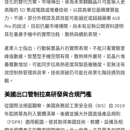
佳化的替代方案。市場傳出，華為未來麒麟晶片可能導入更
高階的 3D 集成電路或堆疊技術，以提高單位面積運算能
力。不過，部分外媒提及其效能可能逼近或超越蘋果 A18
Pro 的說法，目前仍屬市場傳聞，尚未有足夠公開資料證明
其在量產手機中的實際功耗、散熱與續航表現。
產業人士指出，行動裝置晶片的實際表現，不能只看實驗室
峰值數據。智慧型手機空間有限，散熱條件嚴苛，若晶片堆
疊層數增加，可能同步拉高熱密度與製造複雜度。若無法有
效控制熱管理與良率，技術突破仍可能在商業化階段遇到挑
戰。
美國出口管制拉高研發與合規門檻
從國際法規面觀察，美國商務部工業安全局（BIS）自 2019
年起將華為列入實體清單，後續並擴大外國直接產品規則
（FDPR）適用範圍，使其取得美國技術、軟體、設備及相
關半導體產品的難度明顯增加。此一背景，正是華為加速發