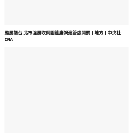
颱風襲台 北市強風吹倒圍籬鷹架建管處開罰 | 地方 | 中央社
CNA