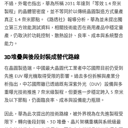
不過，外電也指出，華為所稱 2031 年達到「等效 1.4 奈米
製程」的晶體管密度，並不等同於以傳統晶圓製造方式量產
真正 1.4 奈米節點。《路透社》報導分析，華為並未提出獨
立第三方效能測試資料，相關技術能否在商用產品中穩定量
產，仍取決於功耗控制、散熱設計、良率、成本與系統整合
能力。
3D堆疊與後段封裝成替代路線
在晶圓製造端，中國最大晶圓代工業者中芯國際目前仍受到
先進 EUV 曝光機取得受限的影響。過去多份拆解與產業分
析指出，中芯國際雖已透過既有深紫外光（DUV）設備與多
重曝光技術推進 7 奈米級製程，但要進一步穩定跨入 5 奈米
及以下節點，仍面臨良率、成本與設備能力瓶頸。
因此，華為此次提出的技術路線，被外界視為在先進製程受
限下，轉向後段封裝、3D 堆疊、晶片架構重構與系統級最