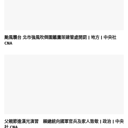
颱風襲台 北市強風吹倒圍籬鷹架建管處開罰 | 地方 | 中央社
CNA
父親節逢漢光演習 賴總統向國軍官兵及家人致敬 | 政治 | 中央
社 CNA