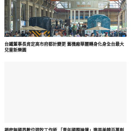
台鐵董事長肯定高市府都計變更 舊機廠華麗轉身化身全台最大
兒童新樂園
揭密無國界數位遊牧工作術 「青年國際論壇」邀英美韓百萬創