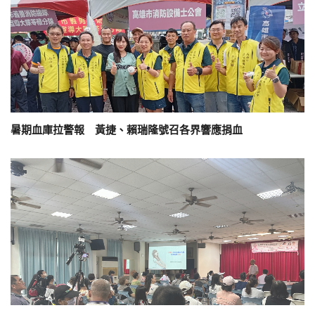
暑期血庫拉警報 黃捷、賴瑞隆號召各界響應捐血