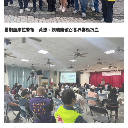
暑期血庫拉警報 黃捷、賴瑞隆號召各界響應捐血