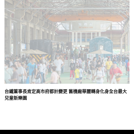
台鐵董事長肯定高市府都計變更 舊機廠華麗轉身化身全台最大
兒童新樂園