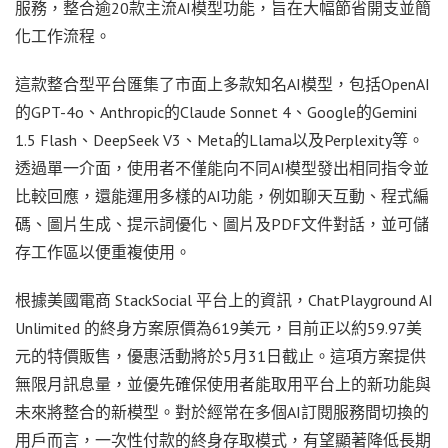
服務，整合逾20款主流AI模型功能，旨在大幅節省開支並簡
化工作流程。
這款整合型平台匯集了市面上多款知名AI模型，包括OpenAI
的GPT-4o、Anthropic的Claude Sonnet 4、Google的Gemini
1.5 Flash、DeepSeek V3、Meta的Llama以及Perplexity等。
透過單一介面，使用者不僅能向不同AI模型發出相同指令並
比較回應，還能運用多樣的AI功能，例如聊天互動、程式編
碼、圖片生成、提示詞優化、圖片及PDF文件對話，並可儲
存工作區以便重複使用。
根據美國電商 StackSocial 平台上的資訊，ChatPlayground AI
Unlimited 的終身方案原價為619美元，目前正以約59.97美
元的特價販售，優惠活動將於5月31日截止。這項方案提供
無限月訊息量，並優先確保使用者能取用平台上的新功能與
未來將整合的新模型。對於經常在多個AI訂閱服務間切換的
用戶而言，一次性付款的終身存取模式，有望顯著降低長期