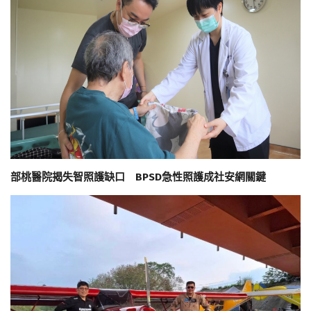
部桃醫院揭失智照護缺口 BPSD急性照護成社安網關鍵