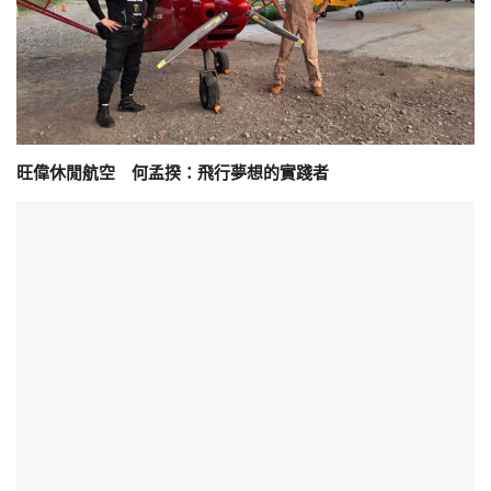
旺偉休閒航空 何孟揆：飛行夢想的實踐者