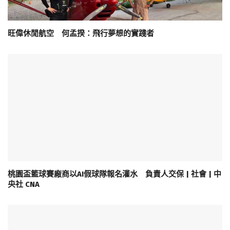
旺偉休閒航空 何孟揆：飛行夢想的實踐者
桃園盃籃球賽廠商以AI假球隊報名灌水 負責人交保 | 社會 | 中
央社 CNA