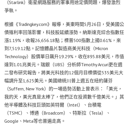
（Starlink）衛星網路服務的軍事用途定價問題，爆發激烈
爭執。
根據《Tradingkey.com》報導，美東時間5月26日，受美國公
債殖利率回落影響，科技股延續漲勢。納斯達克綜合指數狂
漲1.19%，收報26,656.18點；標普500指數上揚0.61%，來
到7,519.12點。記憶體晶片製造商美光科技（Micron
Technology）股價單日飆升19.29%，收在895.88美元，市值
達到1.01兆美元。瑞銀（UBS）分析師Timothy Arcuri更在週
二發布研究報告，將美光科技的12個月目標價從535美元大
幅調升至1,625美元。美國總統川普上週五在紐約薩芬
（Suffern, New York）的一場造勢活動上曾表示：「美光，
我的天，美光真是太棒了，他們正在投資數千億美元。」其
他半導體及科技巨頭如英特爾（Intel）、台積電
（TSMC）、博通（Broadcom）、特斯拉（Tesla）、
Google、Meta等也普遍走高。