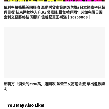
殖利率飆衝擊美國經濟 牽動房貸車貸崩盤危機/日本通膨率已超
過目標 結束通縮進入升息/吳嘉隆:景氣輪迴兩年必然完借日圓
套利交易將終結 預期升值趕緊買回補滿｜20260808｜
鄭朝方「消失的2190萬」遭圍攻 藍營三女將追金流 拿出還款證
明
You May Also Like!