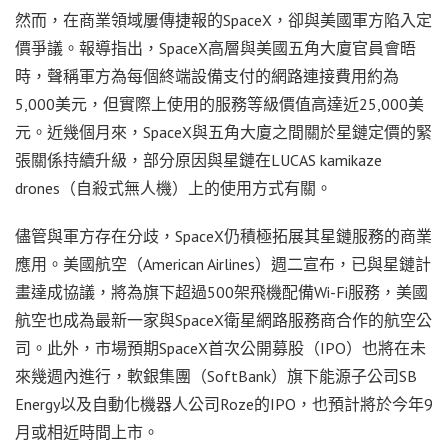
然而，在商業領域屢傳捷報的SpaceX，卻與美國軍方陷入定
價爭議。報導指出，SpaceX高層與美國五角大廈官員會晤
時，聲稱軍方為每個終端設備支付的網路連接費用約為
5,000美元，但實際上使用的服務等級價值高達近25,000美
元。近幾個月來，SpaceX與五角大廈之間關於星鏈定價的緊
張關係持續升級，部分原因與星鏈在LUCAS kamikaze
drones（自殺式無人機）上的使用方式有關。
儘管與軍方存在分歧，SpaceX仍積極拓展其星鏈服務的商業
應用。美國航空（American Airlines）週二宣布，已與星鏈計
畫達成協議，將為旗下超過500架飛機配備Wi-Fi服務，美國
航空也成為最新一家與SpaceX衛星網路服務商合作的航空公
司。此外，市場預期SpaceX首次公開募股（IPO）也將在未
來幾週內進行，軟銀集團（SoftBank）旗下能源子公司SB
Energy以及自動化機器人公司Roze的IPO，也預計將於今年9
月或相近時間上市。