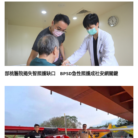
部桃醫院揭失智照護缺口 BPSD急性照護成社安網關鍵