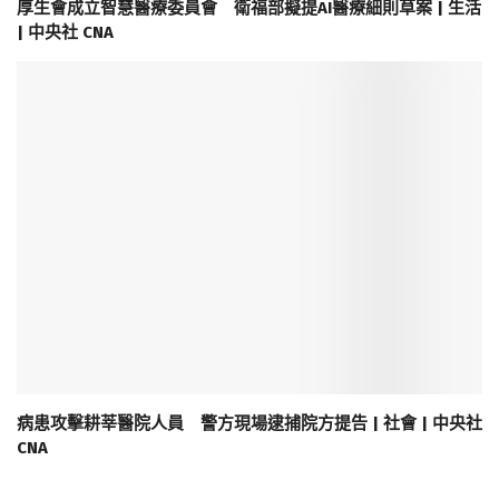
厚生會成立智慧醫療委員會 衛福部擬提AI醫療細則草案 | 生活
| 中央社 CNA
病患攻擊耕莘醫院人員 警方現場逮捕院方提告 | 社會 | 中央社
CNA