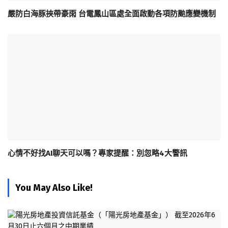
嚴防白海豚挾帶豪雨 台電鳳山區處全面啟動各項防颱應變機制
心情不好找AI聊天可以嗎？專家提醒：別忽略4大警訊
You May Also Like!