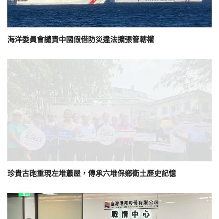
海洋委員會譴責中國假借防災違法擴張管轄權
珍貴古砲重現左堆蕭屋，傳承六堆保鄉衛土歷史記憶