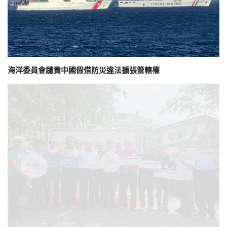
海洋委員會譴責中國假借防災違法擴張管轄權