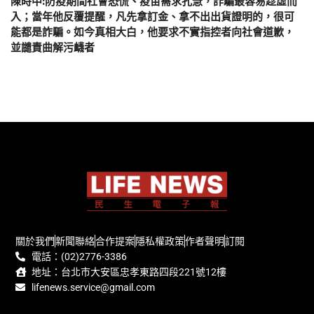
陳時中:防疫期間社會恐慌、疫苗需求孔急，詐騙最容易趁虛而
入；當年他反覆提醒，凡先拿訂金、拿不出出貨證明的，很可
能都是詐騙。如今真相大白，他要求不實指控者向社會道歉，
並譴責曲解污衊者
關於我們
新聞聯絡
合作提案
隱私權政策
作者聲明
訂閱
電話：(02)2776-3386
地址：台北市大安區忠孝東路四段221號12樓
lifenews.service@gmail.com