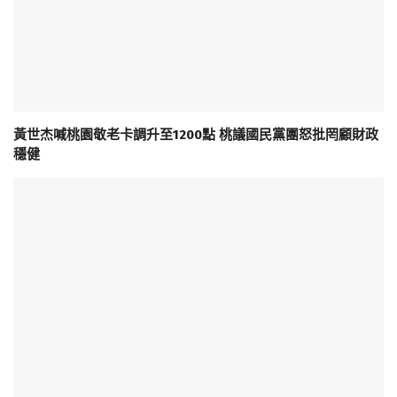
黃世杰喊桃園敬老卡調升至1200點 桃議國民黨團怒批罔顧財政
穩健