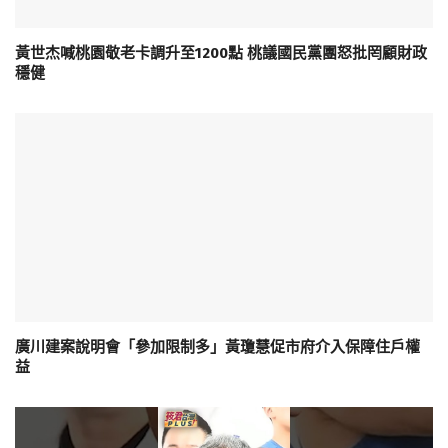
黃世杰喊桃園敬老卡調升至1200點 桃議國民黨團怒批罔顧財政
穩健
廣川建案說明會「參加限制多」黃瓊慧促市府介入保障住戶權
益