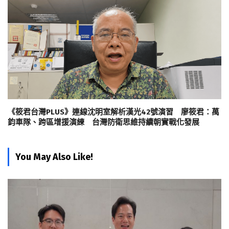
《筱君台灣PLUS》連線沈明室解析漢光42號演習 廖筱君：萬
鈞車隊、跨區增援演練 台灣防衛思維持續朝實戰化發展
You May Also Like!