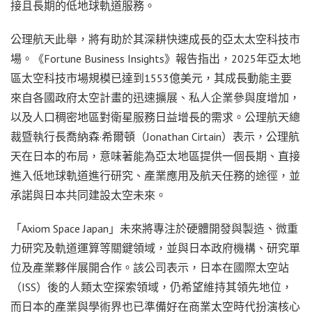
接且長期的低地球軌道服務。
公理航天此舉，將有助於其深耕快速成長的亞太太空科技市
場。《Fortune Business Insights》報告指出，2025年亞太地
區太空科技市場規模已達到1553億美元，其成長動能主要
來自各國政府太空計畫的迅速擴展、私人企業參與度增加，
以及人口稠密地區對衛星服務日益增長的需求。公理航天總
裁暨執行長喬納森·希爾頓（Jonathan Cirtain）表示，公理航
天在日本的布局，意味著能為亞太地區提供一個長期、直接
進入低地球軌道進行研究、產業應用及航天任務的途徑，並
承諾與日本共同建設太空未來。
「Axiom Space Japan」未來將專注於硬體開發與製造、微重
力研究及軌道運算等關鍵領域，並與日本政府機構、研究單
位及產業夥伴展開合作。該公司表示，日本在國際太空站
（ISS）後的人類太空探索領域，仍希望維持其領先地位，
而日本的產業與學術界也已準備好在商業太空時代扮演核心