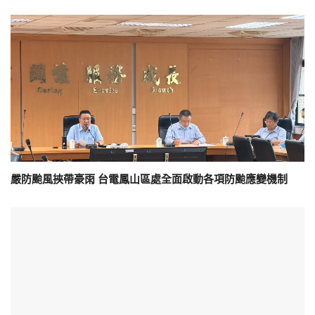
嚴防颱風挾帶豪雨 台電鳳山區處全面啟動各項防颱應變機制