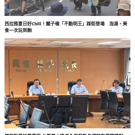
西拉雅夏日好Chill！關子嶺「不動明王」踩街登場 泡湯、美
食一次玩到飽