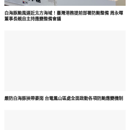
白海豚颱風逼近北方海域！臺灣港務提前部署防颱整備 周永暉
董事長親自主持應變整備會議
嚴防白海豚挾帶豪雨 台電鳳山區處全面啟動各項防颱應變機制