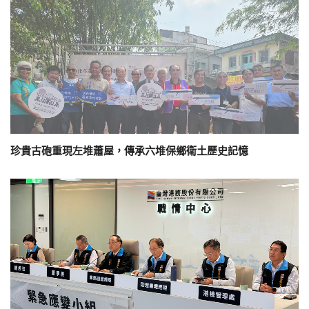
珍貴古砲重現左堆蕭屋，傳承六堆保鄉衛土歷史記憶