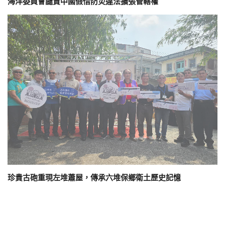
海洋委員會譴責中國假借防災違法擴張管轄權
珍貴古砲重現左堆蕭屋，傳承六堆保鄉衛土歷史記憶