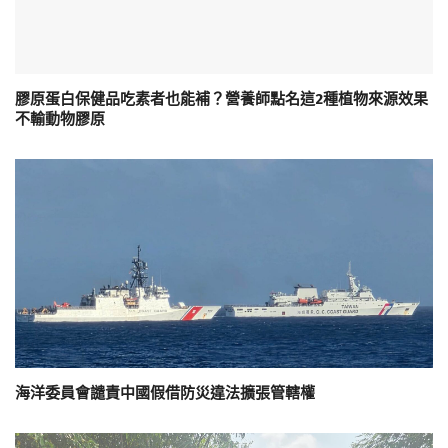
膠原蛋白保健品吃素者也能補？營養師點名這2種植物來源效果
不輸動物膠原
海洋委員會譴責中國假借防災違法擴張管轄權