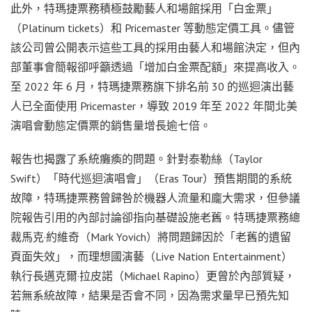
此外，特瑪捷票務積極鼓勵藝人和場館採用「白金票」
（Platinum tickets）和 Pricemaster 等動態定價工具。儘管
該公司曾公開表示這些工具的採用由藝人和場館決定，但內
部董事會簡報卻呼籲透過「增加白金票配額」來提高收入。
至 2022 年 6 月，特瑪捷票務旗下排名前 30 的巡迴演出藝
人已全面使用 Pricemaster，導致 2019 年至 2022 年間北美
演唱會動態定價票的銷售量增長逾七倍。
報告也揭露了系統癱瘓的問題。針對泰勒絲（Taylor
Swift）「時代巡迴演唱會」（Eras Tour）預售期間的系統
故障，特瑪捷票務曾歸咎於機器人流量和龐大需求，但參議
院報告引用的內部討論卻指向基礎設施老舊。特瑪捷票務總
裁馬克·約維奇（Mark Yovich）將問題歸因於「老舊的遺留
頁面失效」，而理想國演藝（Live Nation Entertainment）
執行長邁克爾·拉皮諾（Michael Rapino）更曾於內部質疑，
若無系統故障，結果是否會不同，因為需求量早已預先知