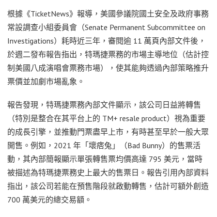
根據《TicketNews》報導，美國參議院國土安全及政府事務
常設調查小組委員會（Senate Permanent Subcommittee on
Investigations）耗時近三年，審閱逾 11 萬頁內部文件後，
於週二發布報告指出，特瑪捷票務的市場主導地位（估計控
制美國八成演唱會票務市場），使其能夠透過內部策略推升
票價並加劇市場亂象。
報告發現，特瑪捷票務內部文件顯示，該公司日益將轉售
（特別是整合在其平台上的 TM+ resale product）視為重要
的成長引擎，並推動門票盡早上市，有時甚至早於一般大眾
開售。例如，2021 年「壞痞兔」（Bad Bunny）的售票活
動，其內部簡報顯示單張轉售票均價高達 795 美元，當時
被描述為特瑪捷票務史上最大的售票日。報告引用內部資料
指出，該公司若能在預售階段就啟動轉售，估計可額外創造
700 萬美元的總交易額。