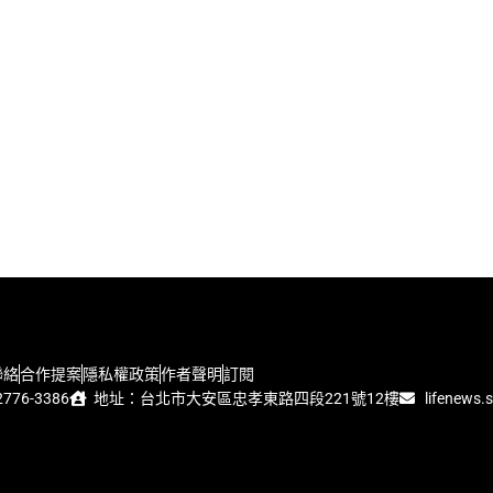
聯絡
合作提案
隱私權政策
作者聲明
訂閱
776-3386
地址：台北市大安區忠孝東路四段221號12樓
lifenews.