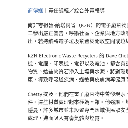
商傳媒
｜責任編輯／綜合外電報導
南非夸祖魯-納塔爾省（KZN）的電子廢棄物回收業者「K
二發出嚴正警告，呼籲社區、企業與地方政
出，若持續將電子垃圾棄置於開放空間或垃
KZN Electronic Waste Recyclers 
機、電腦、印表機、電視以及電池，都含有
物質。這些物質若滲入土壤與水源，將對環
康，導致呼吸道疾病、過敏與皮膚病等健康
Chetty 提及，他們在電子廢棄物中曾發
件。這些材質處理起來極為困難。他強調，
隱憂，許多城市並未設置專門區域供民眾安
處理，進而吸入有毒氣體與煙霧。