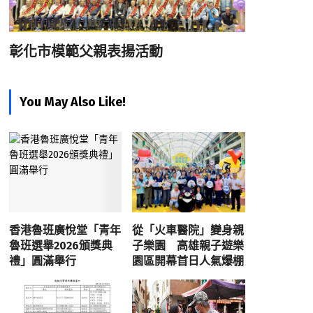
彰化市模範父親表揚活動
You May Also Like!
香港魯班廣悅堂「青年
從「火車醫院」變身親
魯班選舉2026頒獎典
子樂園 高雄親子遊樂
禮」圓滿舉行
園區開幕首日人氣爆棚