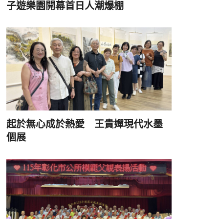
子遊樂園開幕首日人潮爆棚
起於無心成於熱愛 王貴嬋現代水墨
個展