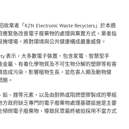
ZN Electronic Waste Recyclers」於本週
府應緊急改善電子廢棄物的處理與棄置方式。業者指
圾掩埋場，將對環境與公共健康構成嚴重威脅。
的 Dave Chetty 表示，大多數電子裝置，包含家電、智慧型手
重金屬、有毒化學物質及不可生物分解的塑膠等有害
境造成污染，影響植物生長，並危害人類及動物健
問題。
現汞、鉛、鋰等元素，以及由耐熱或阻燃塑膠製成的零組
地方政府缺乏專門的電子廢棄物處理基礎設施是主要
全傾倒電子廢棄物，導致民眾最終被迫採用不當方式