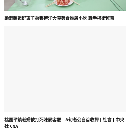
梁育慈邀屏東子弟張博洋大啖美食推廣小吃 聯手掃街拜票
桃園平鎮老婦被打死陳屍客廳 8旬老公自首收押 | 社會 | 中央
社 CNA