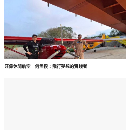
旺偉休閒航空 何孟揆：飛行夢想的實踐者