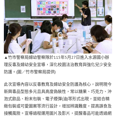
▲竹市警察局婦幼警察隊於115年5月27日進入水源國小辦
理反毒及婦幼安全宣導，深化校園法治教育與強化兒少安全
防護。(圖／竹市警察局提供)
此次宣導內容以反毒教育及婦幼安全防護為核心，說明現今
新興毒品型態多元且具高度偽裝性，常以糖果、巧克力、沖
泡式飲品、粉末包裝、電子煙彈(油)等形式出現，並結合精
緻包裝或可愛圖案等流行設計，增加辨識難度，提高誤食及
接觸風險。宣導過程運用圖片及影片，提醒毒品可能透過網