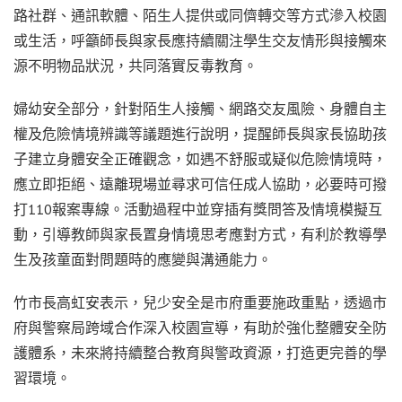
路社群、通訊軟體、陌生人提供或同儕轉交等方式滲入校園
或生活，呼籲師長與家長應持續關注學生交友情形與接觸來
源不明物品狀況，共同落實反毒教育。
婦幼安全部分，針對陌生人接觸、網路交友風險、身體自主
權及危險情境辨識等議題進行說明，提醒師長與家長協助孩
子建立身體安全正確觀念，如遇不舒服或疑似危險情境時，
應立即拒絕、遠離現場並尋求可信任成人協助，必要時可撥
打110報案專線。活動過程中並穿插有獎問答及情境模擬互
動，引導教師與家長置身情境思考應對方式，有利於教導學
生及孩童面對問題時的應變與溝通能力。
竹市長高虹安表示，兒少安全是市府重要施政重點，透過市
府與警察局跨域合作深入校園宣導，有助於強化整體安全防
護體系，未來將持續整合教育與警政資源，打造更完善的學
習環境。