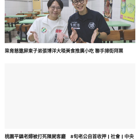
梁育慈邀屏東子弟張博洋大啖美食推廣小吃 聯手掃街拜票
桃園平鎮老婦被打死陳屍客廳 8旬老公自首收押 | 社會 | 中央