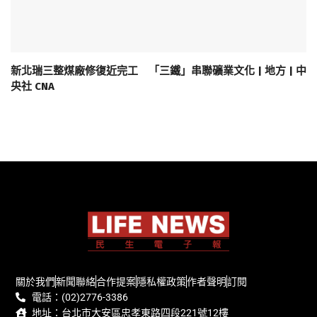
新北瑞三整煤廠修復近完工 「三鐵」串聯礦業文化 | 地方 | 中
央社 CNA
關於我們
新聞聯絡
合作提案
隱私權政策
作者聲明
訂閱
電話：(02)2776-3386
地址：台北市大安區忠孝東路四段221號12樓