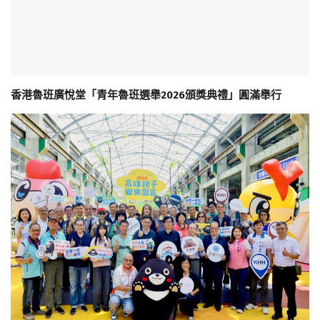
香港魯班廣悅堂「青年魯班選舉2026頒獎典禮」圓滿舉行