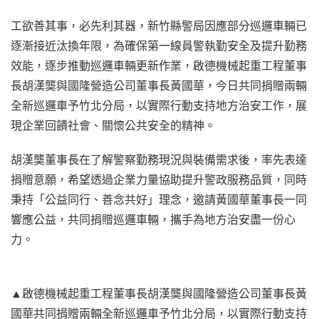
工欲善其事，必先利其器，新竹縣警局因應部分巡邏車輛已
逐漸接近汰換年限，為確保第一線員警執勤安全及提升勤務
效能，逐步推動巡邏車輛更新作業，啟德機械起重工程董事
長胡漢龑與國隆營造公司董事長黃國華，今日共同捐贈兩輛
全新巡邏車予竹北分局，以實際行動支持地方治安工作，展
現企業回饋社會、關懷公共安全的精神。
胡漢龑董事長在了解警察勤務現況與裝備需求後，率先表達
捐贈意願，希望透過企業力量協助提升警政服務品質，同時
秉持「公益同行、善念共好」理念，邀請黃國華董事長一同
響應公益，共同捐贈巡邏車輛，攜手為地方治安盡一份心
力。
▲啟德機械起重工程董事長胡漢龑與國隆營造公司董事長黃
國華共同捐贈兩輛全新巡邏車予竹北分局，以實際行動支持