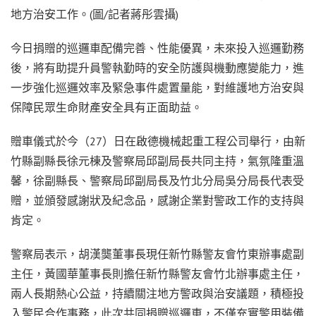
地方治安工作。(圖/記者蔣彤雲攝)
今日捐贈的巡邏車配備完善、性能優異，未來投入巡邏勤務
後，將有助提升員警執勤時的安全防護與機動應變能力，進
一步強化巡邏效率及緊急事件處置量能，對維護地方治安與
保障民眾生命財產安全具有正面助益。
贈車儀式於今（27）日在啟德機械起重工程公司舉行，由新
竹縣副縣長徐元棟及警察局邱副局長共同主持，氣氛隆重溫
馨，徐副縣長、警察局邱副局長及竹北分局吳分局長代表受
贈，並頒發感謝狀及紀念品，感謝企業對警政工作的支持與
肯定。
警察局表示，胡漢龑董事長現任新竹縣警友會竹東辦事處副
主任，黃國華董事長則擔任新竹縣警友會竹北辦事處主任，
兩人長期熱心公益，持續關注地方警政與治安議題，積極投
入警民合作事務，此次共同捐贈巡邏車，不僅充實警用裝備