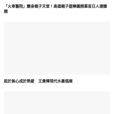
「火車醫院」變身親子天堂！高雄親子遊樂園開幕首日人潮爆
棚
起於無心成於熱愛 王貴嬋現代水墨個展