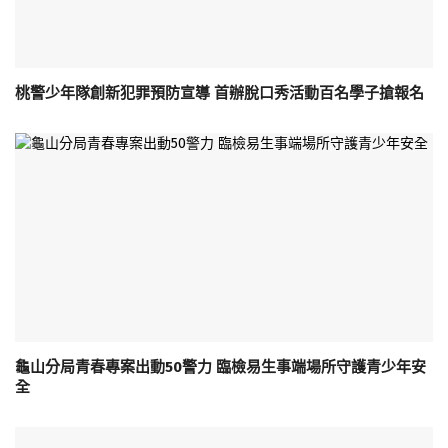
桃警少年隊創新犯罪預防宣導 首辦脫口秀活動百名學子搶報名
龜山分局青春專案出動50警力 臨檢易生事端場所守護青少年安
全