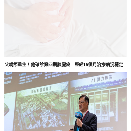
父親節重生！他確診第四期胰臟癌 歷經16個月治療病況穩定