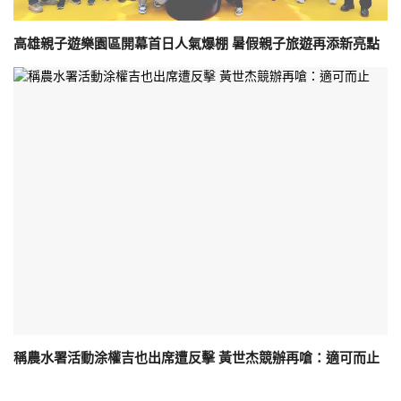
高雄親子遊樂園區開幕首日人氣爆棚 暑假親子旅遊再添新亮點
稱農水署活動涂權吉也出席遭反擊 黃世杰競辦再嗆：適可而止