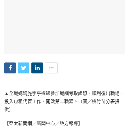
▲全職媽媽施宇亭透過參加職訓考取證照，順利復出職場，
投入包租代管工作，開啟第二職涯。（圖╱桃竹苗分署提
供）
【亞太新聞網／新聞中心／地方報導】