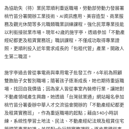
為協助失（待）業民眾順利重返職場，勞動部勞動力發展署
桃竹苗分署開辦工業技術、AI資訊應用、美容造型、商業服
務及觀光休閒等多元職類職業訓練課程，強化民眾專業技能
以利銜接就業市場。現年42歲的施宇亭，透過參加「不動產
經紀都更及租賃實務班」職訓課程，不僅成功取得專業證
照，更順利投入近年需求成長的「包租代管」產業，開啟人
生第二職涯。
施宇亭過去曾從事電商與車用電子批發工作，6年前為照顧
雙胞胎子女暫別職場；隨著孩子逐漸成長，她也期待重返職
場，找回自我價值；因為家人皆從事室內裝修行業，讓她對
不動產領域產生興趣，她透過「台灣就業通」網站報名參加
桃竹苗分署委辦中華人才交流協會開辦的「不動產經紀都更
及租賃實務班」，作為重返職場的起點；藉由340小時訓
練，系統性學習土地法、民法、不動產經紀法規及租賃住宅
管理等專業知識，並搭配e化行銷實務課程，逐步累積從事