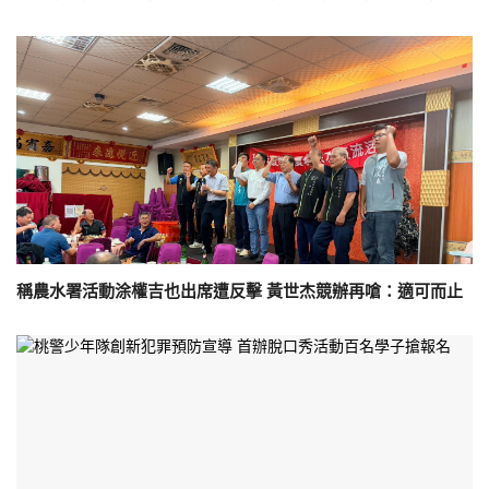
稱農水署活動涂權吉也出席遭反擊 黃世杰競辦再嗆：適可而止