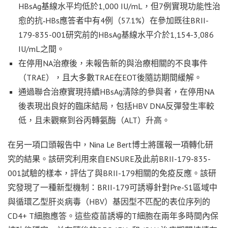
HBsAg基線水平均低於1,000 IU/mL，但7例實現功能性治
愈的抗‑HBs應答者中有4例（57.1%）在參加既往BRII-
179-835-001研究前的HBsAg基線水平介於1,154-3,086
IU/mL之間。
在停用NA治療後，未報告新的與治療相關的不良事件
（TRAE），且大多數TRAE在EOT後隨訪期間緩解。
通過聯合治療實現持續HBsAg清除的參與者，在停用NA
後表現出良好的臨床結局，包括HBV DNA反彈發生率較
低，且未觀察到谷丙轉氨酶（ALT）升高。
在另一項口頭報告中，Nina Le Bert博士將匯報一項轉化研
究的結果。該研究利用來自ENSURE及此前BRII-179-835-
001試驗的樣本，評估了與BRII-179相關的免疫反應。該研
究發現了一種新型機制：BRII-179可誘導針對Pre-S1區域中
與循環乙型肝炎病毒（HBV）基因型不匹配的表位序列的
CD4+ T細胞應答。這些疫苗誘導的T細胞在兩年多時間內保