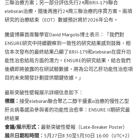
三聯治療方案；另一部分評估先行24周BRII‑179聯合
elebsiran治療，隨後再進行24周三聯治療的序貫方案。兩項
研究的治療結束（EOT）數據預計將於2026年公布。
騰盛博藥首席醫學官David Margolis博士表示：「我們對
ENSURE研究中持續觀察到一致性的研究結果感到鼓舞，相
信本次發布的最終結果凸顯了BRII‑179和elebsiran在提升功
能性治愈結局方面的潛力。ENSURE的研究結果，結合我們
後續即將披露的在研試驗數據，將為公司乙肝功能性治愈項
目的未來開發計劃提供關鍵依據。」
最新突破性壁報展示詳細信息如下：
標題：
接受elebsiran聯合聚乙二醇干擾素α治療的慢性乙型
肝炎病毒感染參與者的功能性治愈率：ENSURE II期研究最
終結果
會議/展示形式：
最新突破性壁報（Late‑Breaker Poster）
展示日期和時間：
5月27日8:30至5月30日 16:00（UTC+2）