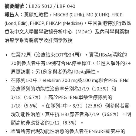
摘要編號：
LB26‑5012 / LBP‑040
報告人：
黃麗虹教授，MBChB (CUHK), MD (CUHK), FRCP
(Lond, Edin), FHKCP, FHKAM (Medicine)，中國香港特別行政區
香港中文大學醫學數據分析中心（MDAC）及內科學與藥物
治療學系胃腸病學及肝病學教授
在第72周（治療結束EOT後24周），實現HBsAg清除的
20例參與者中有19例符合NA停藥標准，並進入額外的24
周隨訪期；另1例參與者仍為HBeAg陽性。
在隊列1-3中，elebsiran 200 mg或100 mg聯合PEG‑IFNα
治療隊列的功能性治愈率分別為2/19（10.5%）和
3/18（16.7%），高於PEG‑IFNα單藥治療隊列的
1/18（5.6%）。在隊列4中，8/31（25.8%）例參與者實
現功能性治愈，其中抗‑HBs應答者為7/19（36.8%），明
顯高於非應答者的1/12（8.3%）。
盡管所有實現功能性治愈的參與者在ENSURE研究中的