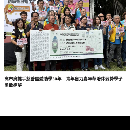
高市府攜手慈善團體助學30年 青年自力嘉年華陪伴弱勢學子
勇敢逐夢