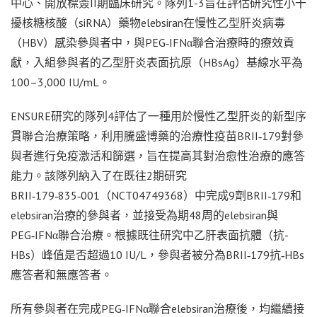
中心、開放標簽II期臨床研究。隊列1-3旨在評估研究性小干
擾核糖核酸（siRNA）藥物elebsiran在慢性乙型肝炎病毒
（HBV）感染參與者中，與PEG‑IFNα聯合治療時的療效貢
獻，入組參與者的乙型肝炎表面抗原（HBsAg）基線水平為
100–3,000 IU/mL。
ENSURE研究的隊列4評估了一種用於慢性乙型肝炎的新型序
貫聯合治療策略，利用騰盛博藥的治療性疫苗BRII‑179對參
與者進行免疫激活和篩選，旨在提高其對治愈性治療的應答
能力。該隊列納入了在既往2期研究
BRII‑179‑835‑001（NCT04749368）中完成9劑BRII‑179和
elebsiran治療的參與者，並接受為期48周的elebsiran與
PEG‑IFNα聯合治療。根據既往研究中乙肝表面抗體（抗-
HBs）峰值是否超過10 IU/L，參與者被分為BRII‑179抗‑HBs
應答者和無應答者。
所有參與者在完成PEG‑IFNα聯合elebsiran治療後，均繼續接