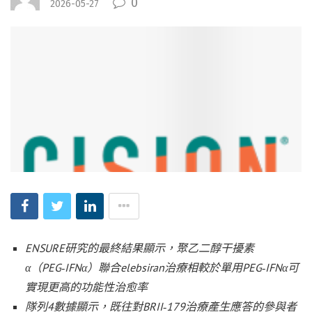
0
2026-05-27
ENSURE研究的最終結果顯示，聚乙二醇干擾素
α（PEG
‑
IFNα）聯合elebsiran治療相較於單用PEG
‑
IFNα可
實現更高的功能性治愈率
隊列4數據顯示，既往對BRII
‑
179治療產生應答的參與者