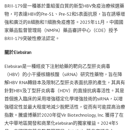
BRII-179是一種基於重組蛋白質的新型HBV免疫治療候選藥
物，可表達HBV的Pre-S1、Pre-S2和S表面抗原，旨在誘導增
強和廣泛的B細胞和T細胞免疫應答。2023年11月，中國國
家藥品監督管理局（NMPA）藥品審評中心（CDE）授予
BRII-179突破性療法認定。
關於Elebsiran
Elebsiran是一種經皮下注射給藥的靶向乙型肝炎病毒
（HBV）的小干擾核糖核酸（siRNA）研究性藥物，旨在降
解HBV RNA轉錄本及限制乙型肝炎表面抗原的產生，其具有
針對HBV及丁型肝炎病毒（HDV）的直接抗病毒活性。其是
首個進入臨床的采用增強穩定化學增強技術的siRNA，以增
強穩定性並最大程度地減少脫靶活性，從而有可能提高治療
指數。騰盛博藥於2020年從Vir Biotechnology, Inc. 獲得了在
大中華地區開發和商業化elebsiran的獨家權益。2024年5