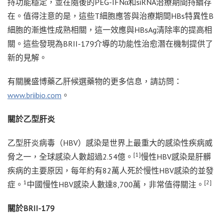
持功能穩定，並在隨後的PEG-IFNα和siRNA治療期間持續存
在。值得注意的是，這些T細胞應答與治療期間HBs特異性B
細胞的漸進性成熟相關，這一效應與HBsAg清除率的提高相
關。這些發現為BRII-179介導的功能性治愈潛在機制提供了
新的見解。
有關騰盛博藥乙肝候選藥物的更多信息，請訪問：
www.briibio.com
。
關於乙型肝炎
乙型肝炎病毒（HBV）感染是世界上最重大的感染性疾病威
[1]
脅之一，全球感染人數超過2.54億。
慢性HBV感染是肝髒
疾病的主要原因，每年約有82萬人死於慢性HBV感染的並發
1
[2]
症。
中國慢性HBV感染人數達8,700萬，非常值得關注。
關於BRII-179