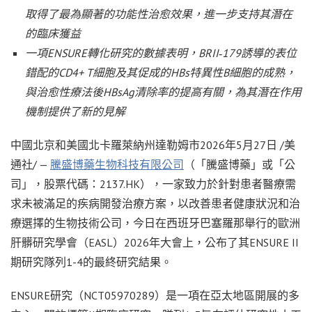
取得了最為顯著的功能性治愈效果，進一步支持其潛在
的臨床獲益
一項ENSURE轉化研究的數據表明，BRII
‑
179誘導的表位
錯配的CD4+ T細胞及其促成的HBs特異性B細胞的成熟，
與治愈性療法後HBsAg清除率的提高有關，為其潛在作用
機制提供了新的見解
中國北京和美國北卡羅萊納州達勒姆市
2026年5月27日
/美
通社/ —
騰盛博藥生物科技有限公司
（「騰盛博藥」或「公
司」，股票代碼：2137.HK），一家致力於針對患者醫療需
求未被滿足的疾病開發治療方案，以改善患者健康狀況和治
療選擇的生物技術公司，今日在西班牙巴塞羅那舉行的歐洲
肝髒研究學會（EASL）2026年大會上，公布了其ENSURE II
期研究隊列1-4的最終研究結果。
ENSURE研究（NCT05970289）是一項在亞太地區開展的多