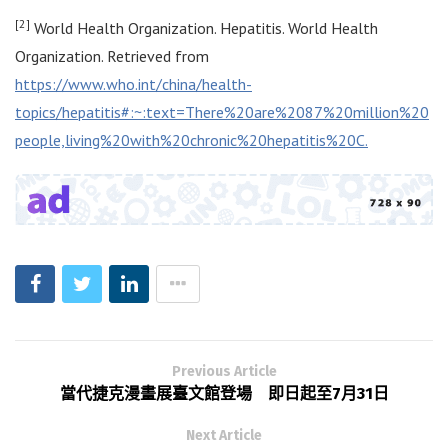
[2]
World Health Organization. Hepatitis. World Health
Organization. Retrieved from
https://www.who.int/china/health-
topics/hepatitis#:~:text=There%20are%2087%20million%20
people,living%20with%20chronic%20hepatitis%20C
.
Previous Article
當代捷克漫畫展臺文館登場 即日起至7月31日
Next Article