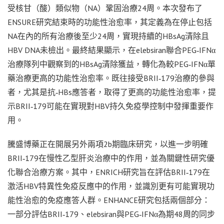
受核甘（酸）類似物（NA）鞏固治療24周。本次發布了
ENSURE研究結束時的功能性治愈率，其定義為在停止包括
NA在內的所有治療後至少24周，實現持續的HBsAg清除且
HBV DNA未檢出。最終結果顯示，在elebsiran聯合PEG‑IFNα
治療隊列中觀察到的HBsAg清除獲益，轉化為較PEG‑IFNα單
藥治療更高的功能性治愈率。既往接受BRII‑179治療的參與
者，尤其是抗‑HBs應答者，取得了更高的功能性治愈率，提
示BRII‑179可能在實現對HBV持久免疫學控制中發揮重要作
用。
騰盛博藥正在開展另外兩項2b期臨床研究，以進一步明確
BRII‑179在慢性乙型肝炎治療中的作用，並為關鍵性研究優
化聯合治療方案。其中，ENRICH研究旨在評估BRII‑179在
激活HBV特異性免疫反應中的作用，並識別更有可能實現功
能性治愈的免疫應答人群。ENHANCE研究包括兩個部分：
一部分評估BRII‑179、elebsiran與PEG‑IFNα為期48周的同步