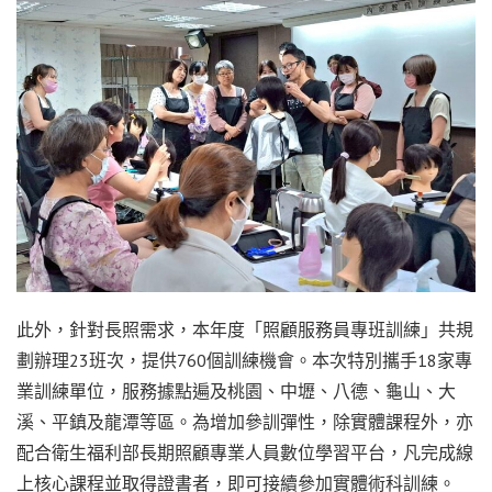
此外，針對長照需求，本年度「照顧服務員專班訓練」共規
劃辦理23班次，提供760個訓練機會。本次特別攜手18家專
業訓練單位，服務據點遍及桃園、中壢、八德、龜山、大
溪、平鎮及龍潭等區。為增加參訓彈性，除實體課程外，亦
配合衛生福利部長期照顧專業人員數位學習平台，凡完成線
上核心課程並取得證書者，即可接續參加實體術科訓練。