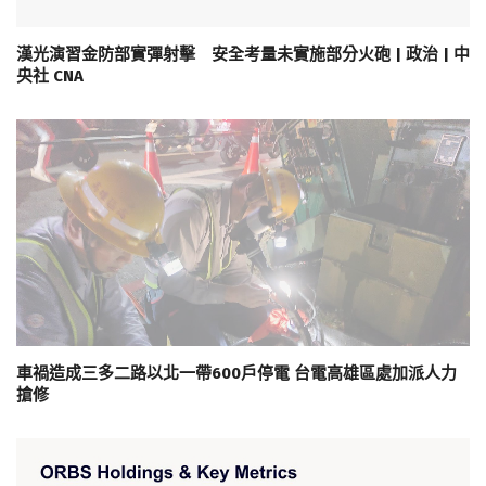
漢光演習金防部實彈射擊 安全考量未實施部分火砲 | 政治 | 中
央社 CNA
車禍造成三多二路以北一帶600戶停電 台電高雄區處加派人力
搶修