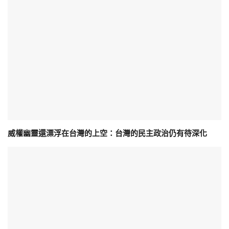
威權幽靈還漂浮在台灣的上空：台灣的民主政治仍有待深化