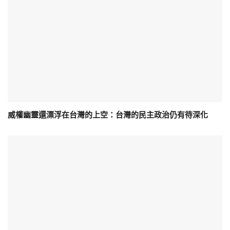
威權幽靈還漂浮在台灣的上空：台灣的民主政治仍有待深化