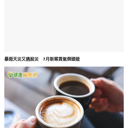
暴雨天災又遇股災 7月新案買氣倒頭栽