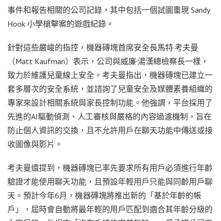
事件和報告相關的公司記錄，其中包括一個試圖重現 Sandy
Hook 小學槍擊案的遊戲紀錄。
針對這些嚴峻的指控，機器磚塊首席安全長馬特·考夫曼
（Matt Kaufman）表示，公司與威廉·湯漢總檢察長一樣，
致力於維護兒童線上安全。考夫曼指出，機器磚塊已建立一
套多層次的安全系統，並諮詢了兒童安全及媒體素養組織的
專家來設計相關系統與家長控制功能。他強調，平台採用了
先進的AI驅動偵測、人工審核與嚴格的內容過濾機制，旨在
防止個人資訊的交換，且不允許用戶在聊天功能中傳送或接
收圖像與影片。
考夫曼還提到，機器磚塊已率先要求所有用戶必須進行年齡
驗證才能使用聊天功能，且預設年輕用戶只能與同齡用戶聊
天。預計今年6月，機器磚塊將推出新的「基於年齡的帳
戶」，屆時會自動將最年輕的用戶匹配到適合其年齡分級的