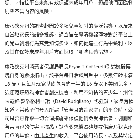
場」，指控平台未能有效保護未成年用戶，恐讓他們面臨剝
削與不當內容的風險。
康乃狄克州的調查起因於多項兒童剝削的廣泛報導，以及來
自當地家長的諸多投訴。調查旨在釐清機器磚塊對於平台上
的兒童剝削行為究竟知情多少、如何從這些行為中獲利，以
及其在保護未成年用戶方面採取了哪些具體措施。
康乃狄克州消費者保護局局長Bryan T. Cafferelli引述機器磚
塊自身的數據指出，該平台每日活躍用戶中，多數年齡未滿
18 歲，且每月玩家基礎包含約一半的 16 歲以下美國兒童，
這類環境恐為掠食者創造機會，利用不知情的青少年。州代
表戴維·魯蒂格利亞諾（David Rutigliano）也強調，家長有權
知道，當孩子們登入所謂「安全且適合家庭」的平台時，公
司是否已採取一切合理措施來保護他們免受掠食者、剝削和
有害內容的侵害。據悉，調查要求機器磚塊提供康乃狄克州
用戶的年齡、由此產生的收入、平台使用時長，以及與特定