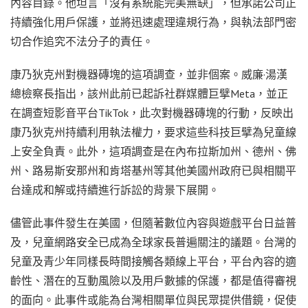
內容目錄。他坦言「沒有系統能完美無缺」，但承諾公司正
持續強化用戶保護，並將迅速處理違規行為，與執法部門密
切合作追究不法分子的責任。
康乃狄克州對機器磚塊的這項調查，並非個案。威廉·湯漢
總檢察長指出，該州此前已起訴社群媒體巨擘Meta，並正
在調查短影音平台TikTok，此次對機器磚塊的行動，反映出
康乃狄克州持續利用執法權力，要求這些科技巨擘為兒童線
上安全負責。此外，這項調查是在內布拉斯加州、德州、佛
州、路易斯安那州和肯塔基州等其他美國州政府已與相關平
台達成和解或持續進行訴訟的背景下展開。
儘管此事件發生在美國，但隨著數位內容與遊戲平台日益普
及，兒童網路安全已成為全球家長普遍關注的議題。台灣的
兒童及青少年同樣長時間接觸各類線上平台，平台內容的適
齡性、潛在的互動風險以及用戶數據的保護，都是值得審視
的面向。此事件或能為台灣相關單位與民眾提供借鏡，促使