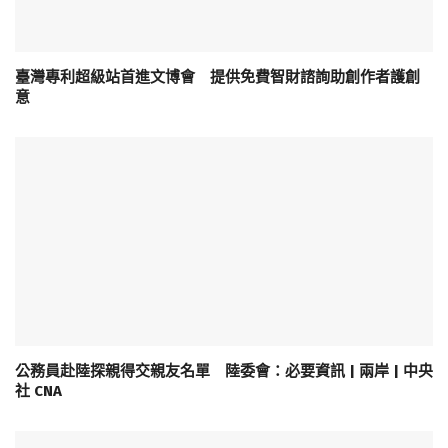
臺灣專利超級站首進文博會 提供免費智財諮詢助創作者護創
意
公務員赴陸探親得交親友名單 陸委會：必要資訊 | 兩岸 | 中央
社 CNA