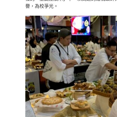
譽，為校爭光。