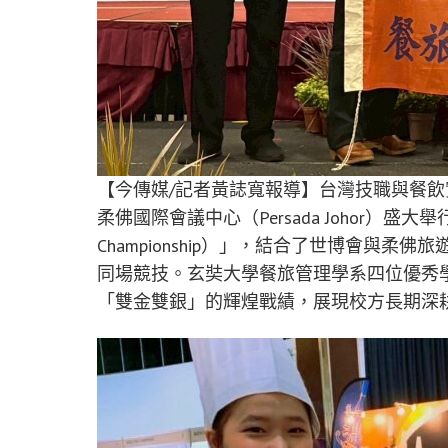
【今傳媒/記者黃誌寬報導】台灣技職與餐
柔佛國際會議中心（Persada Johor）盛大舉行
Championship）」，結合了世博會與
同場競技。玄奘大學餐旅管理學系四位優秀
「雙金雙銀」的輝煌戰績，展現校方長期深