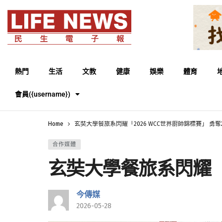
熱門
生活
文教
健康
娛樂
體育
會員({username})
Home
玄奘大學餐旅系閃耀「2026 WCC世界廚師錦標賽」 勇奪
合作媒體
玄奘大學餐旅系閃耀「2
今傳媒
2026-05-28