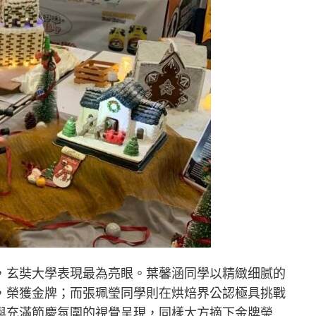
，玄奘大學表現最為亮眼。葉馨涵同學以精緻细腻的
，榮獲金牌；而張珮瑩同學則在烘焙界公認極具挑戰
與充滿節慶氛圍的視覺呈現，同樣大方摘下金牌榮