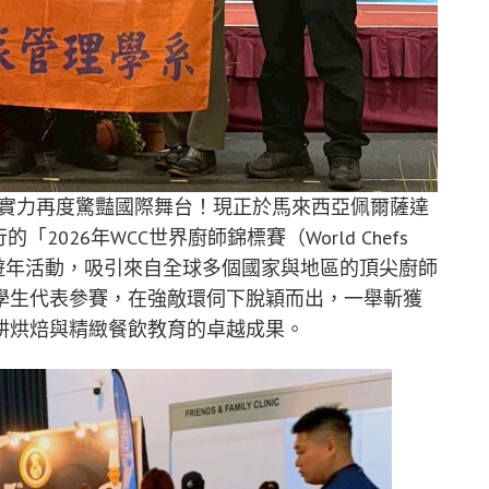
飲實力再度驚豔國際舞台！現正於馬來西亞佩爾薩達
的「2026年WCC世界廚師錦標賽（World Chefs
柔佛旅遊年活動，吸引來自全球多個國家與地區的頂尖廚師
學生代表參賽，在強敵環伺下脫穎而出，一舉斬獲
耕烘焙與精緻餐飲教育的卓越成果。