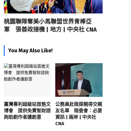
桃園聯隊奪美小馬聯盟世界青棒亞
軍 張善政接機 | 地方 | 中央社 CNA
You May Also Like!
臺灣專利超級站首進文
公務員赴陸探親得交親
博會 提供免費智財諮
友名單 陸委會：必要
詢助創作者護創意
資訊 | 兩岸 | 中央社
CNA