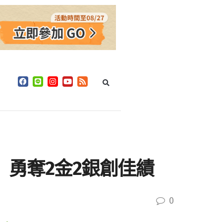
」 勇奪2金2銀創佳績
0