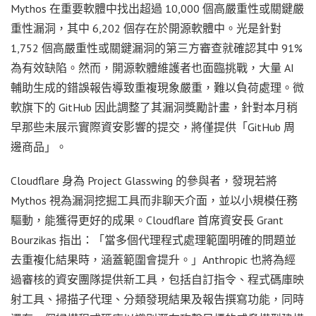
Mythos 在重要軟體中找出超過 10,000 個高嚴重性或關鍵嚴
重性漏洞，其中 6,202 個存在於開源軟體中。光是針對
1,752 個高嚴重性或關鍵漏洞的第三方審查就確認其中 91%
為有效缺陷。然而，開源軟體維護者也面臨挑戰，大量 AI
輔助生成的錯誤報告導致重複現象嚴重，難以負荷處理。微
軟旗下的 GitHub 因此調整了其漏洞獎勵計畫，針對本月稍
早那些未展示實際資安影響的提交，將僅提供「GitHub 周
邊商品」。
Cloudflare 身為 Project Glasswing 的參與者，發現若將
Mythos 視為漏洞挖掘工具而非聊天介面，並以小規模任務
驅動，能獲得更好的成果。Cloudflare 首席資安長 Grant
Bourzikas 指出：「當多個代理程式處理範圍明確的問題並
去重複化結果時，涵蓋範圍會提升。」Anthropic 也將為經
過審核的資安團隊提供新工具，包括自訂指令、程式碼庫映
射工具、掃描子代理、分類發現結果及報告撰寫功能，同時