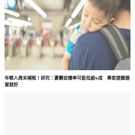
年輕人周末補眠！研究：憂鬱症機率可能低逾4成 專家提醒適
當就好