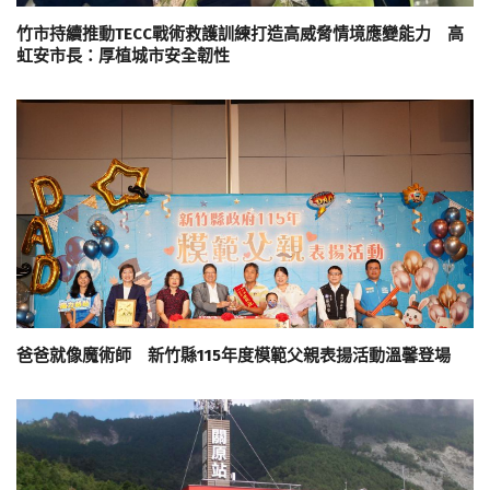
竹市持續推動TECC戰術救護訓練打造高威脅情境應變能力 高
虹安市長：厚植城市安全韌性
爸爸就像魔術師 新竹縣115年度模範父親表揚活動溫馨登場