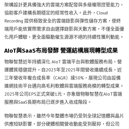
架構設計更具備強大的雲端方案配發與多級權限控管能力，
協助客戶建構長期穩定的經常性收入。此外，Cloud
Recording 提供極致安全的雲端錄影與彈性儲存方案，使終
端用戶能依實際需求自由選擇錄影與天數方案，不僅全面優
化用戶體驗，更全面驅動催生源源不絕的持續性獲利動能。
AIoT與SaaS布局發酵 營運結構展現轉型成果
物聯智慧近年持續深化 AIoT 雲端平台與軟體服務布局，營
運體質穩健提升，自2023年至2025年間營收連續成長，近
三年營收年複合成長率（CAGR）達50%，展現公司由設備
連網技術平台邁向高毛利軟體與雲端服務商模的轉型成果。
2025年公司EPS正式突破1元，亦象徵物聯智慧在AIoT雲端
服務與SaaS長期布局已逐步進入收成階段。
物聯智慧表示，雖然今年整體市場仍受到全球記憶體與晶片
供應短缺影響，部分硬體相關營收動能受到壓抑，但公司