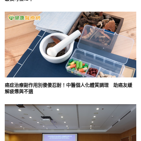
癌症治療副作用別傻傻忍耐！中醫個人化體質調理 助癌友緩
解疲憊與不適