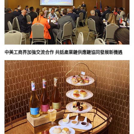
中美工商界加強交流合作 共話產業鏈供應鏈協同發展新機遇