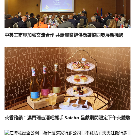
中美工商界加強交流合作 共話產業鏈供應鏈協同發展新機遇
茶香雅韻：澳門瑞吉酒吧攜手 Saicho 呈獻期間限定下午茶體驗