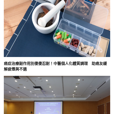
癌症治療副作用別傻傻忍耐！中醫個人化體質調理 助癌友緩
解疲憊與不適