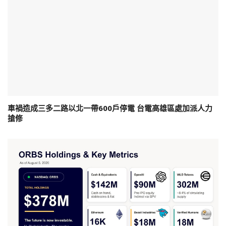
車禍造成三多二路以北一帶600戶停電 台電高雄區處加派人力
搶修