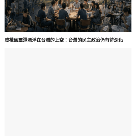
威權幽靈還漂浮在台灣的上空：台灣的民主政治仍有待深化