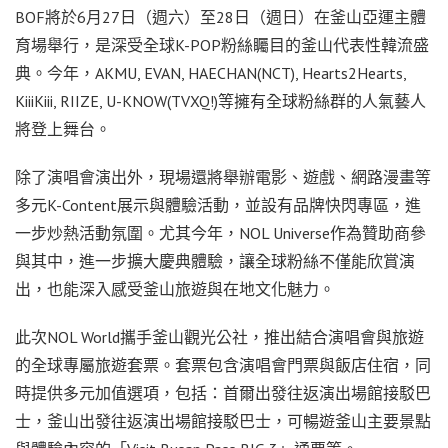
BOF將於6月27日（週六）至28日（週日）在釜山亞運主體
育場舉行，是深受全球K-POP粉絲矚目的釜山代表性韓流盛
典。今年，AKMU, EVAN, HAECHAN(NCT), Hearts2Hearts,
KiiiKiii, RIIZE, U-KNOW(TVXQ!)等擁有全球粉絲群的人氣藝人
將登上舞台。
除了演唱會演出外，現場還將舉辦電影、遊戲、網路漫畫等
多元K-Content展示與體驗活動，並設有品牌快閃專區，進
一步炒熱活動氛圍。尤其今年，NOL Universe作為贊助商參
與其中，進一步擴大慶典體驗，讓全球粉絲不僅能欣賞演
出，也能深入感受釜山旅遊與在地文化魅力。
此次NOL World攜手釜山觀光公社，推出結合演唱會與旅遊
的全球專屬旅遊套票。套票包含演唱會門票與飯店住宿，同
時提供多元加值選項，包括
：
首爾出發往返演出場館接駁巴
士
，
釜山出發往返演出場館接駁巴士
，
可暢遊釜山主要景點