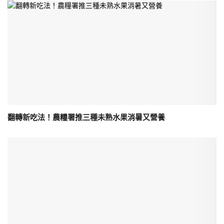
翻轉新吃法！農糧署推三種未熟水果消暑又營養