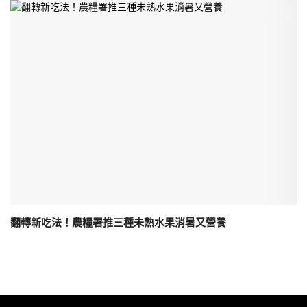
翻轉新吃法！農糧署推三種未熟水果消暑又營養