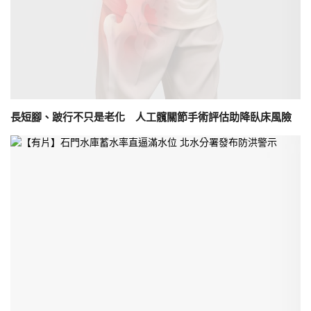
長短腳、跛行不只是老化 人工髖關節手術評估助降臥床風險