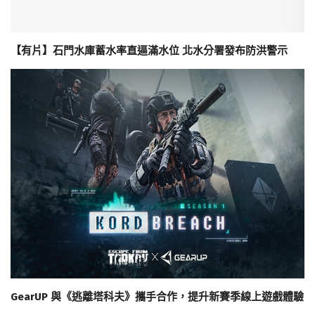
【有片】石門水庫蓄水率直逼滿水位 北水分署發布防洪警示
GearUP 與《逃離塔科夫》攜手合作，提升新賽季線上遊戲體驗