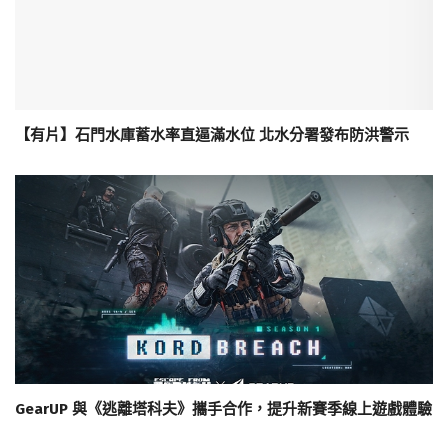
【有片】石門水庫蓄水率直逼滿水位 北水分署發布防洪警示
GearUP 與《逃離塔科夫》攜手合作，提升新賽季線上遊戲體驗