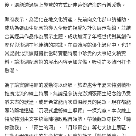
後，還能透過線上導覽的方式延伸這份跨海的音樂感動。
縣府表示，為活化在地文化資產，先前向文化部申請補助，
成功為張雨生紀念館導入全新的視覺設計與展示動線，並結
合其經典作品作為展示主題，成功加深了年輕世代對其創作
歷程與澎湖在地連結的認識。在實體展館優化過程中，也非
常感謝北流慷慨提供當時實體特展中珍貴的大事紀文稿資
料，讓澎湖紀念館的展出內容更加完備，吸引許多熱門打卡
熱潮。
為了讓實體場館的感動得以延續，旅遊處今年夏天特別積極
推廣北流的線上特展。無論是參訪完澎湖張雨生紀念館仍意
猶未盡的歌迷，或是希望能再次重溫經典的民眾，現在都能
隨時隨地透過「沉浸式虛擬線上導覽」一探究竟。本次線上
特展特別由文字統籌陳德政親自領航，帶領觀眾穿梭於「聽
你聽我」、「雨生的河」、「月球電台」等七大線上展區，
生動再現張雨生的生命故事。展覽設計了「動線導覽」與