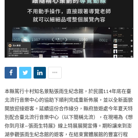
本縣篤行十村知名景點張雨生紀念館，於民國114年底在臺
北流行音樂中心的協助下順利完成重新佈展，並以全新面貌
開放迎接遊客。延續這份合作緣分，縣府旅遊處今年夏天特
別配合臺北流行音樂中心（以下簡稱北流），在現場為《想
你到月球—張雨生特展》線上特展展開宣傳。期盼讓來到澎
湖參觀張雨生紀念館的遊客，在結束實體展館的豐富行程