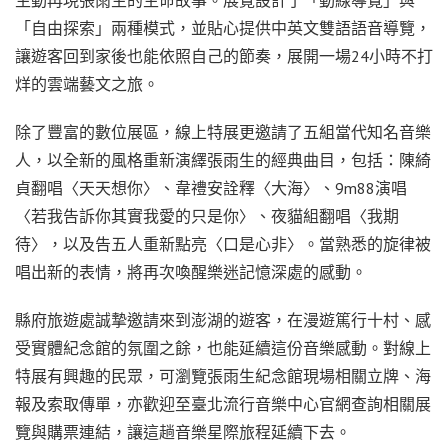
「自由探索」兩種模式，並貼心提供中英文雙語語音導覽，
讓遊客回到家後也能依照自己的節奏，展開一場24小時不打
烊的雲端藝文之旅。
除了豐富的數位展區，線上特展更邀請了五組當代知名音樂
人，以全新的風格重新演繹張雨生的經典曲目，包括：陳綺
貞翻唱〈天天想你〉、韋禮安詮釋〈大海〉、9m88演唱
〈若我告訴你其實我愛的只是你〉、夜貓組翻唱〈我期
待〉，以及告五人重新點亮〈口是心非〉。當熟悉的旋律被
唱出新的表情，將再次喚醒樂迷記憶深處的感動。
縣府旅遊處誠摯邀請來到澎湖的遊客，在漫遊篤行十村、感
受實體紀念館的氛圍之餘，也能延續這份音樂感動。對線上
特展有興趣的民眾，可瀏覽張雨生紀念館現場相關立牌、海
報及索取傳單，亦歡迎至臺北流行音樂中心官網查詢相關展
覽與購票連結，讓這趟音樂星際旅程延續下去。