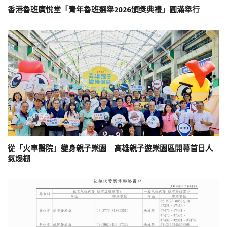
香港魯班廣悅堂「青年魯班選舉2026頒獎典禮」圓滿舉行
從「火車醫院」變身親子樂園 高雄親子遊樂園區開幕首日人
氣爆棚