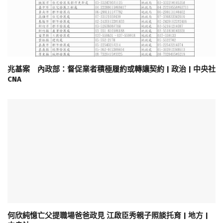
兆基案 內政部：督促業者積極履約或轉讓契約 | 政治 | 中央社
CNA
何欣純憶亡父提職場爸爸政見 江啟臣秀親子照談托育 | 地方 |