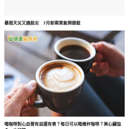
暴雨天災又遇股災 7月新案買氣倒頭栽
喝咖啡對心血管有益還有害？每日可以喝幾杯咖啡？美心臟協