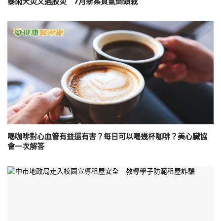
暴雨天災又遇股災 7月新案買氣倒頭栽
喝咖啡對心血管有益還有害？每日可以喝幾杯咖啡？美心臟協
會一次解答