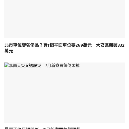
北市車位變奢侈品？買1個平面車位要269萬元 大安區飆破332
萬元