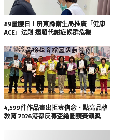
89量腰日！屏東縣衛生局推廣「健康
ACE」法則 遠離代謝症候群危機
4,599件作品畫出拒毒信念、點亮品格
教育 2026港都反毒盃繪圖競賽頒獎