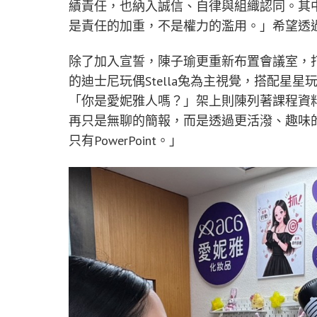
績責任，也納入誠信、自律與組織認同。其
是責任的加重，不是權力的濫用。」希望透
除了加入宣誓，陳子瑜更重新布置會議室，
的迪士尼玩偶Stella兔為主視覺，搭配星
「你是愛妮雅人嗎？」架上則陳列著課程資
再只是無聊的簡報，而是透過更活潑、趣味
只有PowerPoint。」