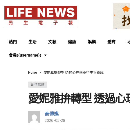
熱門
生活
文教
健康
娛樂
體育
會員({username})
Home
愛妮雅拚轉型 透過心理學重塑主管養成
合作媒體
愛妮雅拚轉型 透過心
商傳媒
2026-05-28