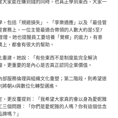
望大家能在賺到錢的同時，也真正學到東西，大家一
學，包括「規避損失」、「享樂適應」以及「最佳管
是實務上，一位主管最適合帶領的人數大約是5至7
效管理。她也提醒員工要培養「覺察」的能力，有意
務上，都會有很大的幫助。
化重建。她說：「有些東西不是制度能完全解決
線，更重要的是內心是否真正認同企業價值。
內部服務倫理與組織文化重塑；第二階段，則希望逐
將朝AI與數位化轉型邁進。
定，更反覆提到：「我希望大家真的會以身為愛妮雅
工三個問題：「你們是愛妮雅的人嗎？你有這個信念
品牌嗎？」