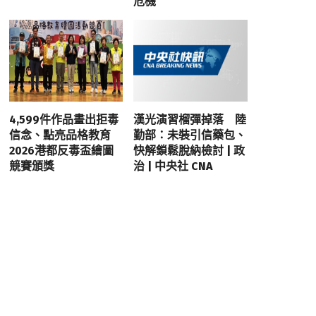
危機
4,599件作品畫出拒毒
漢光演習榴彈掉落 陸
信念、點亮品格教育
勤部：未裝引信藥包、
2026港都反毒盃繪圖
快解鎖鬆脫納檢討 | 政
競賽頒獎
治 | 中央社 CNA