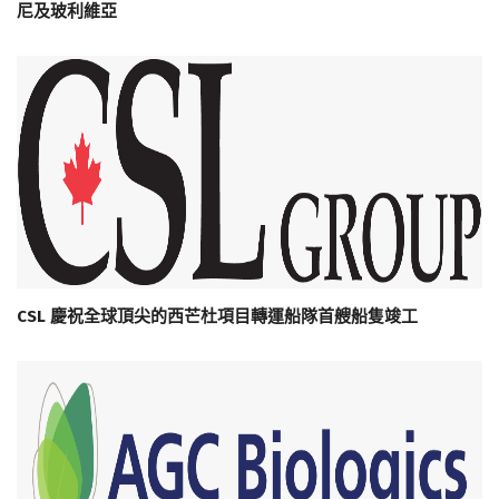
尼及玻利維亞
CSL 慶祝全球頂尖的西芒杜項目轉運船隊首艘船隻竣工