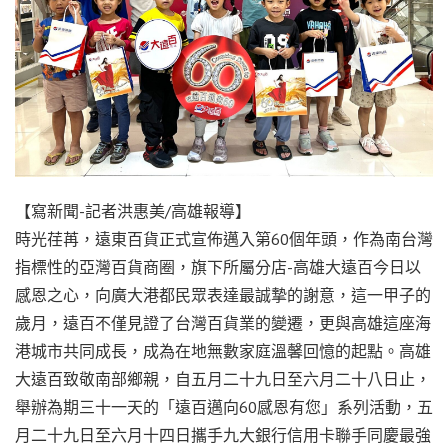
【寫新聞-記者洪惠美/高雄報導】
時光荏苒，遠東百貨正式宣佈邁入第60個年頭，作為南台灣
指標性的亞灣百貨商圈，旗下所屬分店-高雄大遠百今日以
感恩之心，向廣大港都民眾表達最誠摯的謝意，這一甲子的
歲月，遠百不僅見證了台灣百貨業的變遷，更與高雄這座海
港城市共同成長，成為在地無數家庭溫馨回憶的起點。高雄
大遠百致敬南部鄉親，自五月二十九日至六月二十八日止，
舉辦為期三十一天的「遠百邁向60感恩有您」系列活動，五
月二十九日至六月十四日攜手九大銀行信用卡聯手同慶最強