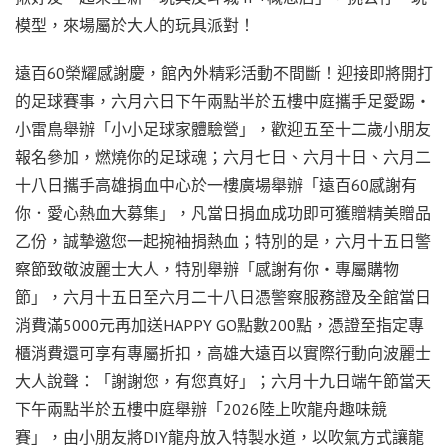
模型，來場屬於大人的玩具派對！
遠百60榮耀感謝慶，館內外精彩活動不間斷！迎接即將開打
的足球賽事，六月六日下午兩點半於五樓中庭攜手足愛踢‧
小雷鳥舉辦「小小足球家體驗營」，歡迎五至十二歲小朋友
報名參加，燃燒你的足球魂；六月七日、六月十日、六月二
十八日攜手高雄捐血中心於一樓廣場舉辦「遠百60感謝有
你．愛心熱血大募集」，凡當日捐血成功即可獲贈精美贈品
乙份，誠摯邀您一起捥袖捐熱血；特別的是，六月十五日警
察節致敬波麗士大人，特別舉辦「感謝有你‧專屬購物
節」，六月十五日至六月二十八日憑警察服務證及全館當日
消費滿5000元再加送HAPPY GO點數200點，憑證至指定專
櫃消費還可享有專屬折扣，高雄大遠百以實際行動向波麗士
大人說聲：「謝謝您，有您真好」；六月十九日端午節當天
下午兩點半於五樓中庭舉辦「2026陸上吹龍舟趣味競
賽」，由小朋友將DIY龍舟放入特製水道，以吹氣方式讓龍