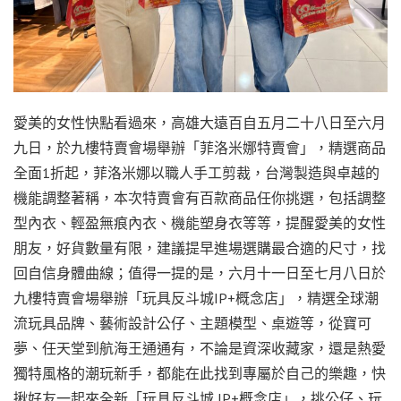
愛美的女性快點看過來，高雄大遠百自五月二十八日至六月
九日，於九樓特賣會場舉辦「菲洛米娜特賣會」，精選商品
全面1折起，菲洛米娜以職人手工剪裁，台灣製造與卓越的
機能調整著稱，本次特賣會有百款商品任你挑選，包括調整
型內衣、輕盈無痕內衣、機能塑身衣等等，提醒愛美的女性
朋友，好貨數量有限，建議提早進場選購最合適的尺寸，找
回自信身體曲線；值得一提的是，六月十一日至七月八日於
九樓特賣會場舉辦「玩具反斗城IP+概念店」，精選全球潮
流玩具品牌、藝術設計公仔、主題模型、桌遊等，從寶可
夢、任天堂到航海王通通有，不論是資深收藏家，還是熱愛
獨特風格的潮玩新手，都能在此找到專屬於自己的樂趣，快
揪好友一起來全新「玩具反斗城 IP+概念店」，挑公仔、玩