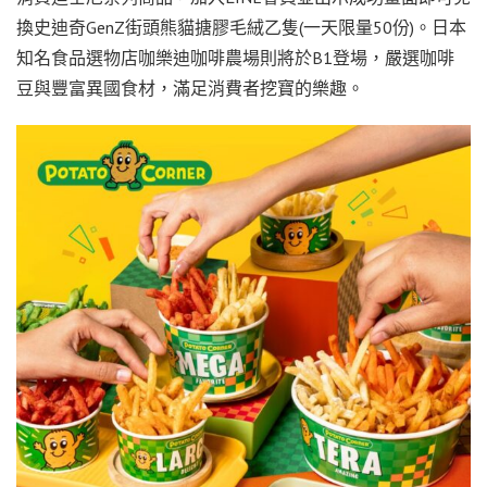
換史迪奇GenZ街頭熊貓搪膠毛絨乙隻(一天限量50份)。日本
知名食品選物店咖樂迪咖啡農場則將於B1登場，嚴選咖啡
豆與豐富異國食材，滿足消費者挖寶的樂趣。