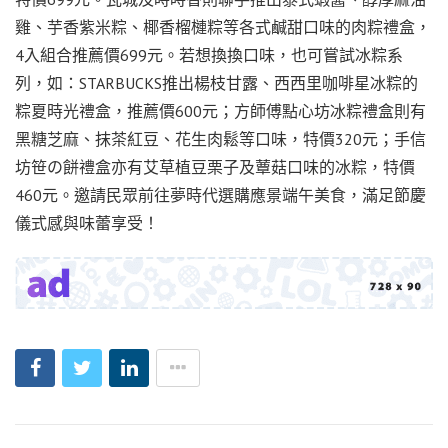
雞、芋香紫米粽、椰香榴槤粽等各式鹹甜口味的肉粽禮盒，
4入組合推薦價699元。若想換換口味，也可嘗試冰粽系
列，如：STARBUCKS推出楊枝甘露、西西里咖啡星冰粽的
粽夏時光禮盒，推薦價600元；方師傅點心坊冰粽禮盒則有
黑糖芝麻、抹茶紅豆、花生肉鬆等口味，特價320元；手信
坊笹の餅禮盒亦有艾草植豆栗子及蕈菇口味的冰粽，特價
460元。邀請民眾前往夢時代選購應景端午美食，滿足節慶
儀式感與味蕾享受！