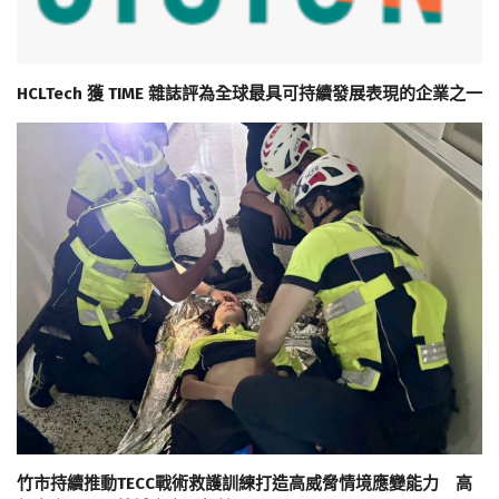
HCLTech 獲 TIME 雜誌評為全球最具可持續發展表現的企業之一
竹市持續推動TECC戰術救護訓練打造高威脅情境應變能力 高