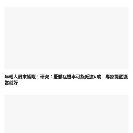
年輕人周末補眠！研究：憂鬱症機率可能低逾4成 專家提醒適
當就好