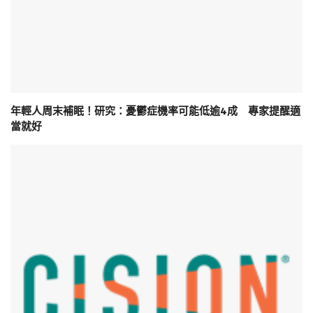
年輕人周末補眠！研究：憂鬱症機率可能低逾4成 專家提醒適
當就好