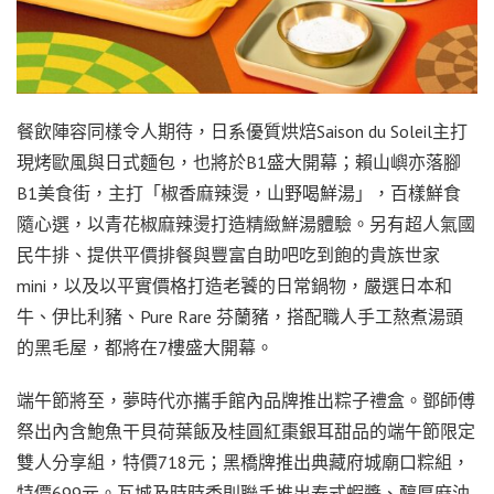
餐飲陣容同樣令人期待，日系優質烘焙Saison du Soleil主打
現烤歐風與日式麵包，也將於B1盛大開幕；賴山嶼亦落腳
B1美食街，主打「椒香麻辣燙，山野喝鮮湯」，百樣鮮食
隨心選，以青花椒麻辣燙打造精緻鮮湯體驗。另有超人氣國
民牛排、提供平價排餐與豐富自助吧吃到飽的貴族世家
mini，以及以平實價格打造老饕的日常鍋物，嚴選日本和
牛、伊比利豬、Pure Rare 芬蘭豬，搭配職人手工熬煮湯頭
的黑毛屋，都將在7樓盛大開幕。
端午節將至，夢時代亦攜手館內品牌推出粽子禮盒。鄧師傅
祭出內含鮑魚干貝荷葉飯及桂圓紅棗銀耳甜品的端午節限定
雙人分享組，特價718元；黑橋牌推出典藏府城廟口粽組，
特價699元。瓦城及時時香則聯手推出泰式蝦醬、醇厚麻油