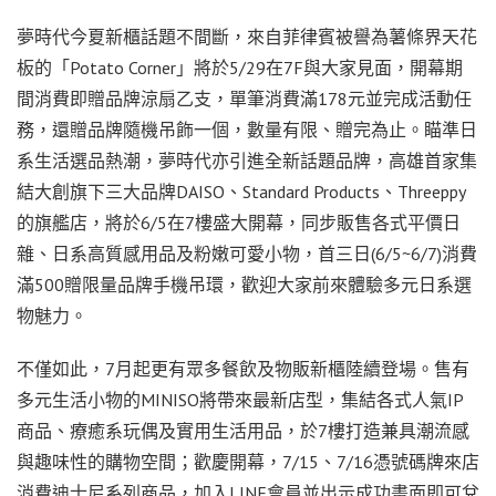
夢時代今夏新櫃話題不間斷，來自菲律賓被譽為薯條界天花
板的「Potato Corner」將於5/29在7F與大家見面，開幕期
間消費即贈品牌涼扇乙支，單筆消費滿178元並完成活動任
務，還贈品牌隨機吊飾一個，數量有限、贈完為止。瞄準日
系生活選品熱潮，夢時代亦引進全新話題品牌，高雄首家集
結大創旗下三大品牌DAISO、Standard Products、Threeppy
的旗艦店，將於6/5在7樓盛大開幕，同步販售各式平價日
雜、日系高質感用品及粉嫩可愛小物，首三日(6/5~6/7)消費
滿500贈限量品牌手機吊環，歡迎大家前來體驗多元日系選
物魅力。
不僅如此，7月起更有眾多餐飲及物販新櫃陸續登場。售有
多元生活小物的MINISO將帶來最新店型，集結各式人氣IP
商品、療癒系玩偶及實用生活用品，於7樓打造兼具潮流感
與趣味性的購物空間；歡慶開幕，7/15、7/16憑號碼牌來店
消費迪士尼系列商品，加入LINE會員並出示成功畫面即可兌