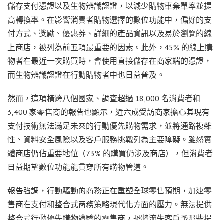
儲存支付憑證以及生物辨識認證，以減少購物車棄單率並提
高轉換率。在影響消費者購物選擇的數位功能中，偏好的支
付方式、獎勵、優惠券、詳細的產品資訊以及易於瀏覽的線
上商店，被列為前五項最重要的因素。此外，45% 的線上購
物者在最近一次購買時，會使用直接儲存在商家端的憑證，
而生物辨識認證在行動購物者中也日益普及。
然而，這項橫跨八個國家、調查超過 18,000 名消費者和
3,400 家零售商的報告也顯示，近六成受訪商家擔心其現有
支付技術無法滿足未來的行動優先購物需求，並將通路複雜
性、資料安全風險以及客戶服務挑戰列為主要障礙。雖然實
體商店仍佔重要地位（73% 的購買仍涉及商店），但消費者
日益期望數位功能能貫穿所有購物管道。
報告強調，行動驅動的商務正在重塑全球零售預期，加速零
售商在支付和整合式商務策略現代化方面的壓力。無法提供
整合式行動優先購物體驗的零售商，恐將流失客戶予那些提