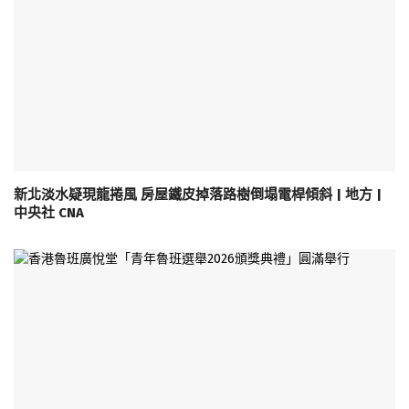
新北淡水疑現龍捲風 房屋鐵皮掉落路樹倒塌電桿傾斜 | 地方 |
中央社 CNA