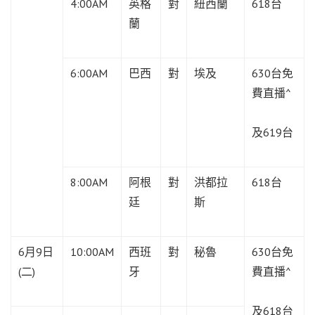
4:00AM
英格
對
紐西蘭
618台
蘭
6:00AM
巴西
對
埃及
630台免
費直播^
及619台
8:00AM
阿根
對
洪都拉
618台
廷
斯
6月9日
10:00AM
西班
對
秘魯
630台免
(二)
牙
費直播^
及618台