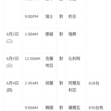
9:00PM
瑞士
對
約旦
6月2日
1:00AM
挪威
對
瑞典
(二)
6月3日
12:00AM
克羅
對
比利時
(三)
地亞
6月4日
2:45AM
荷蘭
對
阿爾及
618台
(四)
利亞
9:00AM
韓國
對
薩爾瓦
630台免