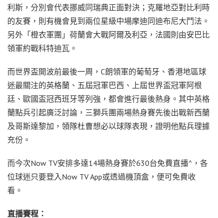
利斯，分別會代表挪威同瑞典正面對決；克羅地亞對比利時
的友賽，則有機會見到兩位星級中場摩迪同迪布尼大鬥法。
另外「橙衣軍團」荷蘭會大戰阿爾及利亞，法國則由安巴比
領軍約戰科特迪瓦。
而世界盃開波前最後一周，C朗領軍的葡萄牙、香港
地區
球
迷最關注的英格蘭、五屆冠軍巴西、上屆世界盃冠軍阿根
廷、歐國盃冠西班牙等列強，都會進行最後熱身。其中英格
蘭點兵引起廣泛討論，三獅兵團兩場熱身賽先後出戰新西蘭
及哥斯達黎加，領隊杜曹想必以球隊表現，證明他點兵理據
充份。
而今次Now TV安排多達14場熱身賽於630台免費直播^，各
位球迷只要登入Now TV App或透過機頂盒，便可免費收
看。
直播賽程：