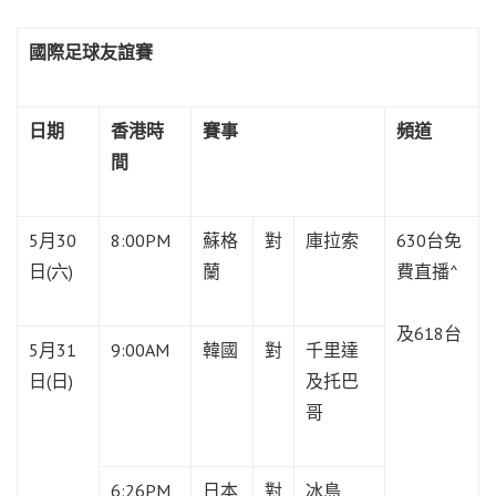
國際足球友誼賽
日期
香港時
賽事
頻道
間
5月30
8:00PM
蘇格
對
庫拉索
630台免
日(六)
蘭
費直播^
及618台
5月31
9:00AM
韓國
對
千里達
日(日)
及托巴
哥
6:26PM
日本
對
冰島