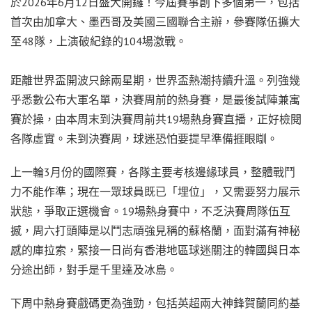
於2026年6月12日盛大開鑼！今屆賽事創下多個第一，包括
首次由加拿大、墨西哥及美國三國聯合主辦，參賽隊伍擴大
至48隊，上演破紀錄的104場激戰。
距離世界盃開波只餘兩星期，世界盃熱潮持續升溫。列強幾
乎悉數公布大軍名單，決賽周前的熱身賽，是最後試陣兼寓
賽於操，由本周末到決賽周前共19場熱身賽直播，正好檢閱
各隊虛實。未到決賽周，球迷恐怕要提早準備捱眼瞓。
上一輪3月份的國際賽，各隊主要考核邊緣球員，整體戰鬥
力不能作準；現在一眾球員既已「埋位」，又需要努力展示
狀態，爭取正選機會。19場熱身賽中，不乏決賽周隊伍互
撼，周六打頭陣是以鬥志頑強見稱的蘇格蘭，面對滿有神秘
感的庫拉索，緊接一日尚有香港
地區
球迷關注的韓國與日本
分途出師，對手是千里達及冰島。
下周中熱身賽戲碼更為強勁，包括英超兩大神鋒賀蘭同約基