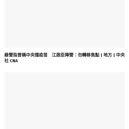
綠營指曾稱中央擋疫苗 江啟臣陣營：勿轉移焦點 | 地方 | 中央
社 CNA