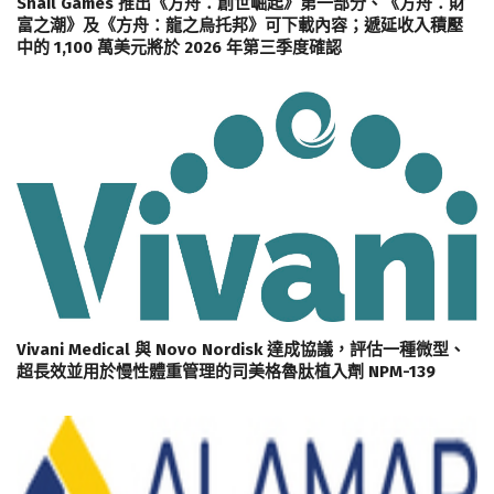
Snail Games 推出《方舟：創世崛起》第一部分、《方舟：財
富之潮》及《方舟：龍之烏托邦》可下載內容；遞延收入積壓
中的 1,100 萬美元將於 2026 年第三季度確認
Vivani Medical 與 Novo Nordisk 達成協議，評估一種微型、
超長效並用於慢性體重管理的司美格魯肽植入劑 NPM-139