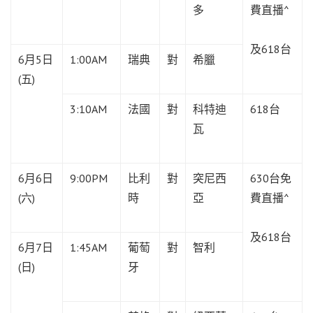
多
費直播^
及618台
6月5日
1:00AM
瑞典
對
希臘
(五)
3:10AM
法國
對
科特迪
618台
瓦
6月6日
9:00PM
比利
對
突尼西
630台免
(六)
時
亞
費直播^
及618台
6月7日
1:45AM
葡萄
對
智利
(日)
牙