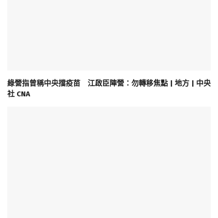
綠營指曾稱中央擋疫苗 江啟臣陣營：勿轉移焦點 | 地方 | 中央
社 CNA