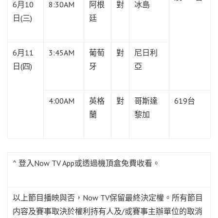
6月10
8:30AM
阿根
對
冰島
日(三)
廷
6月11
3:45AM
葡萄
對
尼日利
日(四)
牙
亞
4:00AM
英格
對
哥斯達
619台
蘭
黎加
^ 登入Now TV App或透過機頂盒免費收看。
以上節目播映與否，Now TV保留最終決定權。所有節目
内容及賽事取決於權利持有人及/或賽事主辦單位的取消