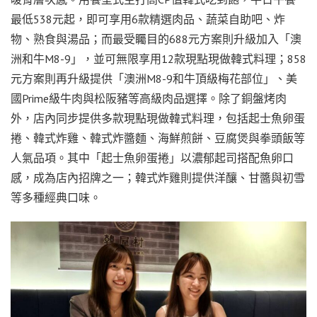
最低538元起，即可享用6款精選肉品、蔬菜自助吧、炸
物、熟食與湯品；而最受矚目的688元方案則升級加入「澳
洲和牛M8-9」，並可無限享用12款現點現做韓式料理；858
元方案則再升級提供「澳洲M8-9和牛頂級梅花部位」、美
國Prime級牛肉與松阪豬等高級肉品選擇。除了銅盤烤肉
外，店內同步提供多款現點現做韓式料理，包括起士魚卵蛋
捲、韓式炸雞、韓式炸醬麵、海鮮煎餅、豆腐煲與拳頭飯等
人氣品項。其中「起士魚卵蛋捲」以濃郁起司搭配魚卵口
感，成為店內招牌之一；韓式炸雞則提供洋釀、甘醬與初雪
等多種經典口味。