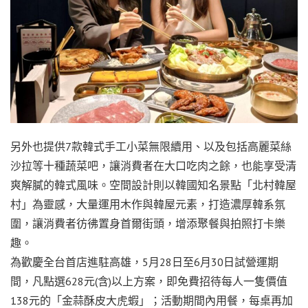
另外也提供7款韓式手工小菜無限續用、以及包括高麗菜絲
沙拉等十種蔬菜吧，讓消費者在大口吃肉之餘，也能享受清
爽解膩的韓式風味。空間設計則以韓國知名景點「北村韓屋
村」為靈感，大量運用木作與韓屋元素，打造濃厚韓系氛
圍，讓消費者彷彿置身首爾街頭，增添聚餐與拍照打卡樂
趣。
為歡慶全台首店進駐高雄，5月28日至6月30日試營運期
間，凡點選628元(含)以上方案，即免費招待每人一隻價值
138元的「金蒜酥皮大虎蝦」；活動期間內用餐，每桌再加