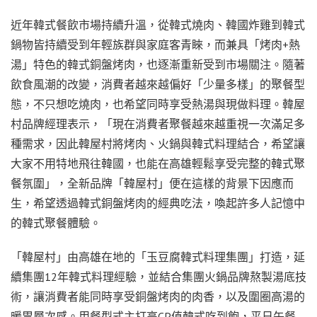
近年韓式餐飲市場持續升溫，從韓式燒肉、韓國炸雞到韓式
鍋物皆持續受到年輕族群與家庭客青睞，而兼具「烤肉+熱
湯」特色的韓式銅盤烤肉，也逐漸重新受到市場關注。隨著
飲食風潮的改變，消費者越來越偏好「少量多樣」的聚餐型
態，不只想吃燒肉，也希望同時享受熱湯與現做料理。韓屋
村品牌經理表示，「現在消費者聚餐越來越重視一次滿足多
種需求，因此韓屋村將烤肉、火鍋與韓式料理結合，希望讓
大家不用特地飛往韓國，也能在高雄輕鬆享受完整的韓式聚
餐氛圍」，全新品牌「韓屋村」便在這樣的背景下因應而
生，希望透過韓式銅盤烤肉的經典吃法，喚起許多人記憶中
的韓式聚餐體驗。
「韓屋村」由高雄在地的「玉豆腐韓式料理集團」打造，延
續集團12年韓式料理經驗，並結合集團火鍋品牌熬製湯底技
術，讓消費者能同時享受銅盤烤肉的肉香，以及圍圈高湯的
暖胃層次感。用餐型式主打高CP值韓式吃到飽，平日午餐