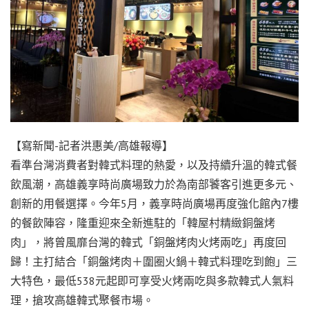
【寫新聞-記者洪惠美/高雄報導】
看準台灣消費者對韓式料理的熱愛，以及持續升溫的韓式餐
飲風潮，高雄義享時尚廣場致力於為南部饕客引進更多元、
創新的用餐選擇。今年5月，義享時尚廣場再度強化館內7樓
的餐飲陣容，隆重迎來全新進駐的「韓屋村精緻銅盤烤
肉」，將曾風靡台灣的韓式「銅盤烤肉火烤兩吃」再度回
歸！主打結合「銅盤烤肉＋圍圈火鍋＋韓式料理吃到飽」三
大特色，最低538元起即可享受火烤兩吃與多款韓式人氣料
理，搶攻高雄韓式聚餐市場。