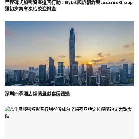
里程碑式加密資產追回行動：Bybit起訴朝鮮與Lazarus Group
獲初步禁令凍結被盜資產
深圳四季酒店傾情呈獻套房禮遇