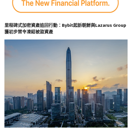
里程碑式加密資產追回行動：Bybit起訴朝鮮與Lazarus Group
獲初步禁令凍結被盜資產