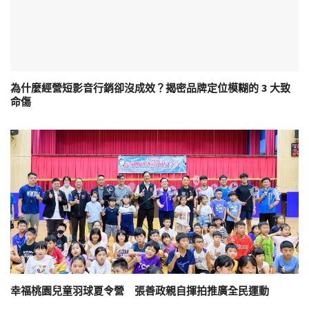
為什麼經營短影音行銷卻沒成效？揭密品牌定位模糊的 3 大致
命傷
幸福桃園兒童羽球夏令營 張善政親自揮拍推廣全民運動