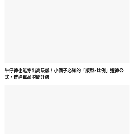
牛仔褲也能穿出高級感！小個子必知的「版型×比例」選褲公
式，普通單品瞬間升級