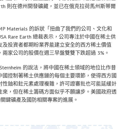
Earth 則在德州開發礦藏，並已在俄克拉荷馬州斯蒂爾
 MP Materials 的訴狀「扭曲了我們的公司、文化和
Rare Earth 總裁表示，公司專注於中國在稀土供
友及投資者都期盼業界能建立安全的西方稀土價值
兩家公司的股價在週三早盤雙雙下跌超過 3%。
pi Sternheim 的說法，將中國在稀土領域的地位比作昔
中國控制著稀土供應鏈的每個主要環節，使得西方國
射性鈾和釷元素處理複雜，許可證審批也可能延緩計
往來，但在稀土籌碼方面似乎不願讓步。美國政府透
推動關鍵礦產及國防相關專案的進展。