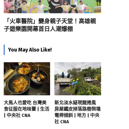
「火車醫院」變身親子天堂！高雄親
子遊樂園開幕首日人潮爆棚
You May Also Like!
大馬人也愛吃 台灣美
新北淡水疑現龍捲風
食征服在地味蕾 | 生活
房屋鐵皮掉落路樹倒塌
| 中央社 CNA
電桿傾斜 | 地方 | 中央
社 CNA