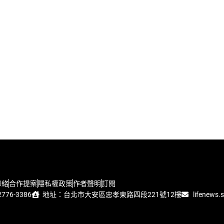
聯絡
合作提案
隱私權政策
作者聲明
訂閱
776-3386
地址：台北市大安區忠孝東路四段221號12樓
lifenews.