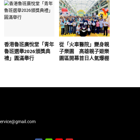
香港魯班廣悅堂「青年
從「火車醫院」變身親
魯班選舉2026頒獎典
子樂園 高雄親子遊樂
禮」圓滿舉行
園區開幕首日人氣爆棚
service@gmail.com