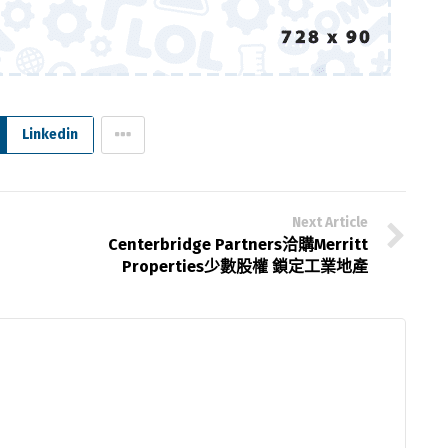
Linkedin
Next Article
Centerbridge Partners洽購Merritt
Properties少數股權 鎖定工業地產