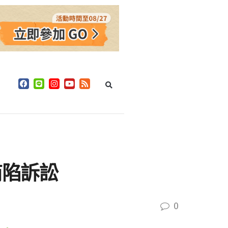
商陷訴訟
0