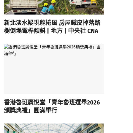
新北淡水疑現龍捲風 房屋鐵皮掉落路
樹倒塌電桿傾斜 | 地方 | 中央社 CNA
香港魯班廣悅堂「青年魯班選舉2026
頒獎典禮」圓滿舉行