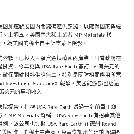
美國加速發展國內關鍵礦產供應鏈，以確保國家與經
五，美國兩大稀土業者 MP Materials 與
取專利技術，為美國的稀土自主計畫蒙上陰影。
的依賴，已投入巨額資金扶植國內產業。川普政府在
權投資，今年更與 USA Rare Earth 簽訂 16 億美元的
，確保關鍵材料供應無虞，特別是國防相關應用所需
d Investment Magazine》報導，美國能源部也透過
230 萬美元的專項收入。
院提告，指控 USA Rare Earth 透過一名前員工竊
terials 聲稱，USA Rare Earth 有招募其他
也質疑 USA Rare Earth 在德州 Round
ials 是美國唯一的稀土生產商，負責從加州芒廷帕斯礦區