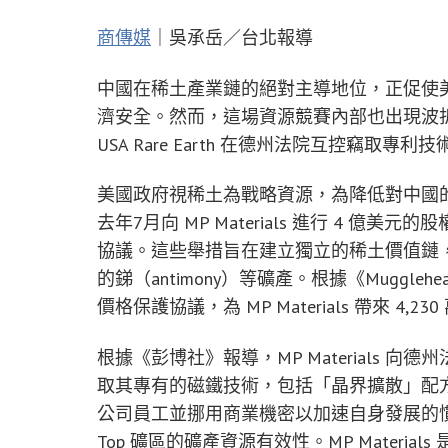
商傳媒
｜吳承岳／台北報導
中國在稀土產業鏈的絕對主導地位，正促使
濟安全。然而，這場資源競賽內部也出現波折。上週
USA Rare Earth 在德州法院互控竊
美國政府視稀土為戰略資源，為降低對中國
去年7月向 MP Materials 進行 4 億美元的股
協議。這些舉措旨在建立獨立的稀土價值鏈
的銻（antimony）等礦產。根據《Mugglehea
價格保護協議，為 MP Materials 帶來 4,
根據《彭博社》報導，MP Materials 向德州法
取其專有的磁鐵技術，包括「晶界擴散」配方。MP Ma
公司員工並挪用商業機密以加速自身發展的慣例。該公司
Top 礦區的礦產資源有效性。MP Mater