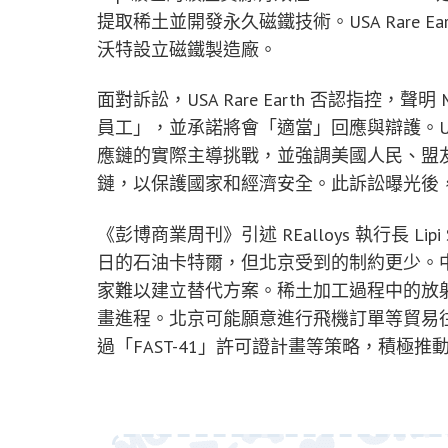
提取稀土並開發永久磁鐵技術。USA Rare 
沃特設立磁鐵製造廠。
面對訴訟，USA Rare Earth 否認指控，聲明
員工」，並承諾將會「適當」回應與辯護。USA 
應鏈的實際主導挑戰，並強調美國人民、盟
鏈，以保護國家和經濟安全。此訴訟曝光後，
《彭博商業周刊》引述 REalloys 執行長 Li
日的石油卡特爾，但北京受到的制約更少。
家難以建立替代方案。稀土加工過程中的放
畫進程。北京可能願意進行飛機訂單等貿易
過「FAST-41」許可證計畫等策略，積極