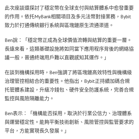
此次座談還探討了穩定幣在全球支付與結算體系中愈發重要
的作用。依托MyBank相關項目及多元法幣對接業務，Bybit
致力於打通傳統銀行系統與區塊鏈原生流通渠道。
Ben說：「穩定幣正成為全球價值流轉與結算的重要一層。
長遠來看，這類基礎設施將如同當下應用程序背後的網絡協
議一般，普通終端用戶難以直觀感知其運作。」
在談到機構採用時，Ben強調了將區塊鏈高效特性與機構級
治理管控相結合的重要性。他指出，Bybit正持續加碼合規
托管體系建設，升級冷錢包、硬件安全防護系統，完善合規
監控與風險隔離能力。
Ben表示：「機構能否採用，取決於行業公信力、治理體系
與運營穩定性。能夠平衡技術創新、風險管控與監管要求的
平台，方能實現長久發展。」