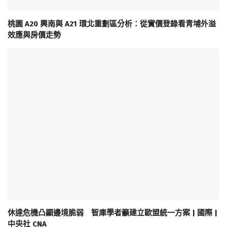
桃園 A20 興南與 A21 環北重劃區分析：從實價登錄看青埔外溢
效應與房價走勢
休達危機凸顯邊境脆弱 智庫學者籲建立歐盟統一方案 | 國際 |
中央社 CNA