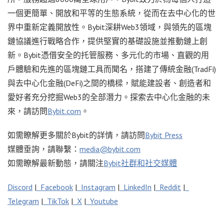
一個更簡單、開放和平等的生態系統，從而在去中心化的世
界中重新定義開放性。Bybit深耕Web3領域，與領先的區塊
鏈協議進行戰略合作，提供堅實的基礎設施並推動鏈上創
新。Bybit憑借安全的托管服務、多元化的市場、直觀的用
戶體驗和先進的區塊鏈工具而聞名，搭建了傳統金融(TradFi)
與去中心化金融(DeFi)之間的橋樑，賦能建設者、創造者和
愛好者充分挖掘Web3的全部潛力。探索去中心化金融的未
來，請訪問
Bybit.com
。
如需瞭解更多關於Bybit的詳情，請訪問
Bybit Press
媒體垂詢，請聯繫：
media@bybit.com
如需瞭解最新動態，請關注
Bybit社群和社交媒體
Discord
|
Facebook
|
Instagram
|
LinkedIn
|
Reddit
|
Telegram
|
TikTok
|
X
|
Youtube