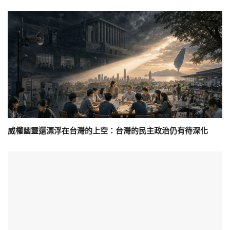
威權幽靈還漂浮在台灣的上空：台灣的民主政治仍有待深化