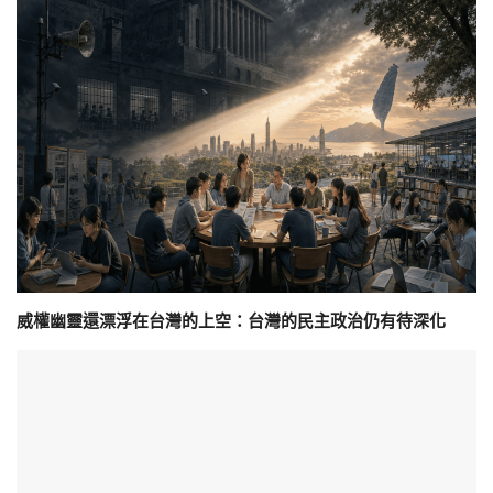
威權幽靈還漂浮在台灣的上空：台灣的民主政治仍有待深化