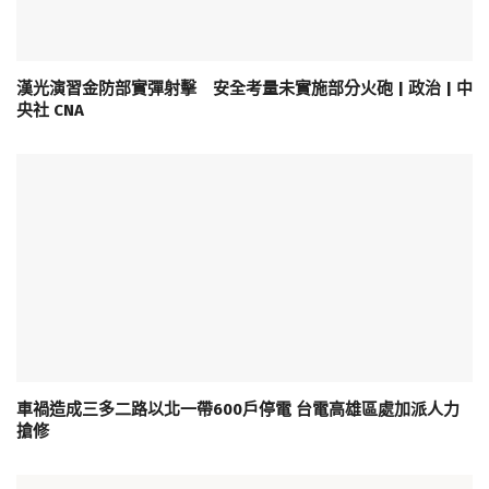
漢光演習金防部實彈射擊 安全考量未實施部分火砲 | 政治 | 中
央社 CNA
車禍造成三多二路以北一帶600戶停電 台電高雄區處加派人力
搶修