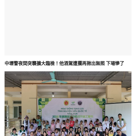
中壢警夜間突襲擴大臨檢！他酒駕遭攔再揪出無照 下場慘了