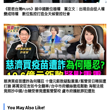
《筱君台灣PLUS》談中國數位極權 董立文：出境自由從人權
變成特權 數位監控打造全天候管控社會
慈濟買疫苗遭詐為何隱忍 十億元鉅款疑點重重/藍營昔日瞎挺遭
打臉 蔣萬安狂言如今全翻車/台中市府螺絲徹底鬆動 海報法規
竟照抄中國/台糖受害竟遭藍營緊咬 盧市府護航罪犯遭批
You May Also Like!