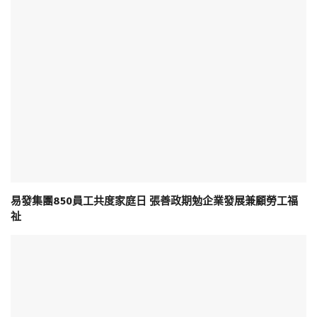
易發集團850員工共度家庭日 張善政期勉企業發展兼顧勞工福
祉