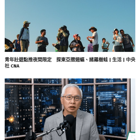
青年壯遊點推夜間限定 探東亞摺翅蝠、諸羅樹蛙 | 生活 | 中央
社 CNA