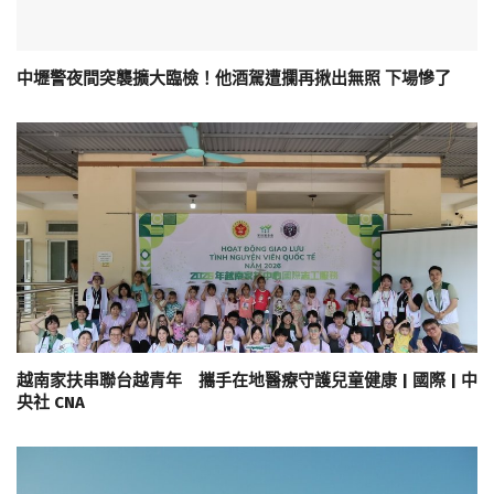
中壢警夜間突襲擴大臨檢！他酒駕遭攔再揪出無照 下場慘了
越南家扶串聯台越青年 攜手在地醫療守護兒童健康 | 國際 | 中
央社 CNA