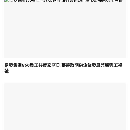
易發集團850員工共度家庭日 張善政期勉企業發展兼顧勞工福
祉