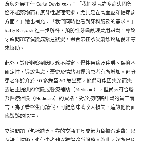
育與外展主任 Carla Davis 表示：「我們發現許多病患因負
擔不起藥物而有原發性護理需求，尤其是在高血壓和糖尿病
方面。」她也補充：「我們同時也看到牙科服務的需求。」
Sally Bergosh 進一步解釋，預防性牙齒護理費用昂貴，導致
牙齒問題常演變成緊急狀況，患者常在承受劇烈疼痛後才尋
求協助。
此外，診所觀察到因財務不穩定、慢性疾病及住房、保險不
確定性，導致焦慮、憂鬱及情緒困擾的患者有所增加。部分
患者年齡介於 50 多歲至 60 歲出頭，他們可能因失業而失
去雇主提供的保險或醫療補助（Medicaid），但尚未符合聯
邦醫療保險（Medicare）的資格。對於按時薪計費的員工而
言，為了看醫生而請假，可能意味著收入損失，這讓他們面
臨艱難的抉擇。
交通問題（包括缺乏可靠的交通工具或無力負擔汽油費）以
及語言障礙，也使患者難以獲得診所服務。為此，診所已開