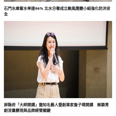
石門水庫蓄水率達96% 北水分署成立颱風應變小組強化防洪安
全
屏縣府「大師開講」邀知名藝人暨創業家詹子晴開講 解鎖青
創流量變現與品牌經營關鍵