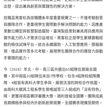
出發，提出兼具創意與實踐性的解決方案。
技職盃黑客松為技職體系年度重要競賽之一，不僅考驗創意
與團隊合作，更重視學生實際動手解決問題的能力。因應產
業數位轉型與智慧製造趨勢，臺灣製造業對兼具資訊應用與
實作能力的人才需求日益增加，黑客松正是學生累積實戰經
驗的極佳試煉平台，結合永續趨勢、人工智慧應用、簡報展
現、樣品實作等多元考驗，展現學生團隊合作的爆發力與動
手實踐的能力。
今（2026）年北、中、南三區共選出63組隊伍晉級全國
賽。其中南區20組隊伍來自7所學校，包含4組跨校組隊團
隊，4組皆有高科大學生參與，展現活潑的跨校合作氛圍。
由高科大模具工程系學生曾唯誠等三人組成的「沒有特色」
隊，更獲得南區賽評審團大獎，順利晉級全國賽。團隊成員
長期積極參與校內外創新創業競賽，全國賽表現備受期待。