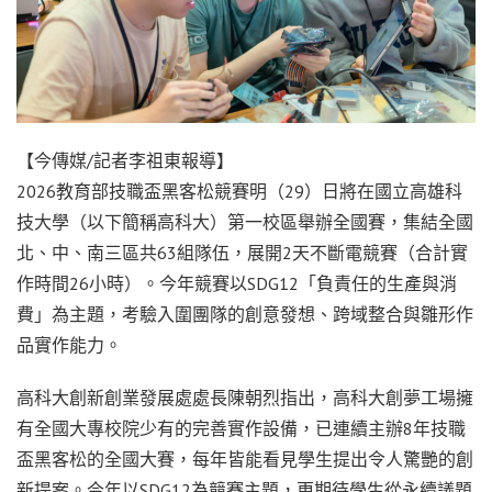
【今傳媒/記者李祖東報導】
2026教育部技職盃黑客松競賽明（29）日將在國立高雄科
技大學（以下簡稱高科大）第一校區舉辦全國賽，集結全國
北、中、南三區共63組隊伍，展開2天不斷電競賽（合計實
作時間26小時）。今年競賽以SDG12「負責任的生產與消
費」為主題，考驗入圍團隊的創意發想、跨域整合與雛形作
品實作能力。
高科大創新創業發展處處長陳朝烈指出，高科大創夢工場擁
有全國大專校院少有的完善實作設備，已連續主辦8年技職
盃黑客松的全國大賽，每年皆能看見學生提出令人驚艷的創
新提案。今年以SDG12為競賽主題，更期待學生從永續議題