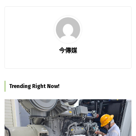
今傳媒
Trending Right Now!