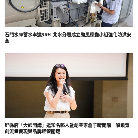
石門水庫蓄水率達96% 北水分署成立颱風應變小組強化防洪安
全
屏縣府「大師開講」邀知名藝人暨創業家詹子晴開講 解鎖青
創流量變現與品牌經營關鍵