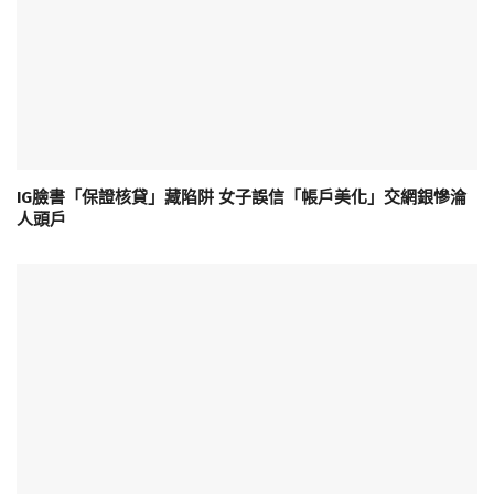
IG臉書「保證核貸」藏陷阱 女子誤信「帳戶美化」交網銀慘淪
人頭戶