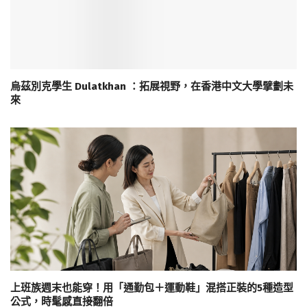
烏茲別克學生 Dulatkhan ：拓展視野，在香港中文大學擘劃未
來
上班族週末也能穿！用「通勤包＋運動鞋」混搭正裝的5種造型
公式，時髦感直接翻倍