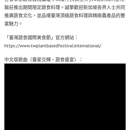
飯莊推出期間限定蔬食料理。誠摯歡迎新加坡各界人士共同
推廣蔬食文化，並品嚐臺灣頂級蔬食料理與精緻農產品的豐
富魅力。
「臺灣蔬食國際美食節」官方網站：
https://www.twplantbasedfestival.international/
中文版歌曲〈臺星交輝・蔬食盛宴〉：