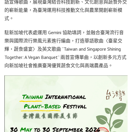
語宣傳歌曲，展現臺灣結合科技創新、文化創意與蔬食外交
的嶄新能量，為臺灣運用科技推動文化與農業開創嶄新模
式。
駐新加坡代表處運用 Gemini 協助填詞，並融合臺灣流行音
樂與國際流行樂風元素進行編曲，打造華語歌曲〈臺星交
輝・蔬食盛宴〉及英文歌曲 “Taiwan and Singapore Shining
Together: A Vegan Banquet” 兩首宣傳單曲，以創新多元方式
向新加坡社會推廣臺灣優質蔬食文化與高端農產品。