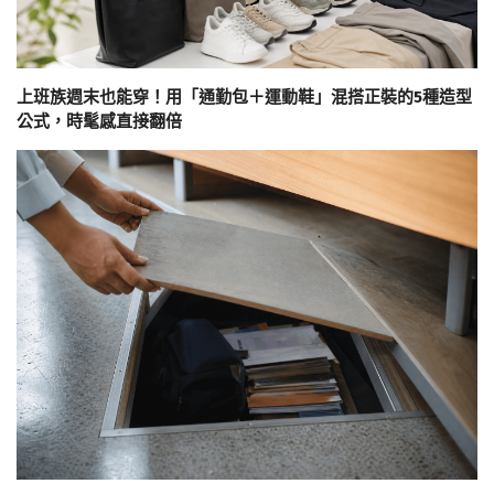
上班族週末也能穿！用「通勤包＋運動鞋」混搭正裝的5種造型
公式，時髦感直接翻倍