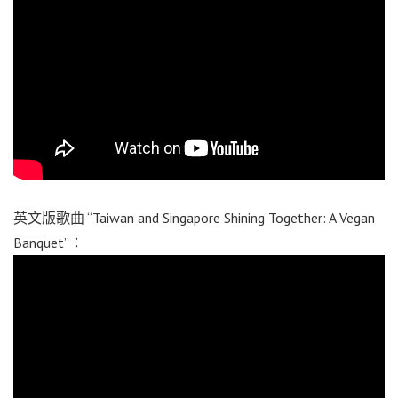
英文版歌曲 “Taiwan and Singapore Shining Together: A Vegan
Banquet”：