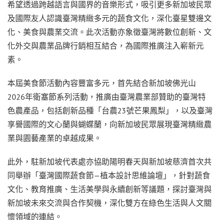
希望透過跨越語言與國界的音樂形式，吸引更多新加坡民眾
及國際友人認識臺灣精緻多元的蔬食文化，深化臺星雙邊文
化、美食與農業交流。此次活動亦象徵臺灣將數位創新、文
化外交與農業品牌行銷相互結合，為國際推廣注入嶄新元
素。
本屆美食節活動內容豐富多元，首先結合新加坡佛光山
2026年衛塞節系列活動，推廣由臺灣農業部贊助的臺灣特
色農產品，包括創新品種「台農23號芒果鳳梨」，以及臺灣
享譽國際的文心蘭與蝴蝶蘭，向新加坡民眾展現臺灣精緻農
業與園藝產業的卓越成果。
此外，駐新加坡代表處亦協助陽明春天與新加坡慈濟首次共
同舉辦「臺灣國際蔬食節—植本設計思維論壇」，針對蔬食
文化、教育推廣、生活美學與永續創新等議題，探討臺灣與
新加坡未來交流與合作契機，深化雙方在綠色生活與人文關
懷領域的連結。