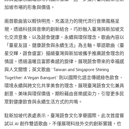
加坡市場的形象與價值。
兩首歌曲皆以輕快明亮、充滿活力的現代流行音樂風格呈
現，透過科技與音樂的創新結合，巧妙融入臺灣與新加坡文
化交流意象，以及蔬食健康、永續與環保理念。歌曲內容以
「臺星友誼、健康蔬食與永續生活」為主軸。華語歌曲〈臺
星交輝・蔬食盛宴〉描繪臺灣與新加坡攜手推廣蔬食理念的
情誼，透過溫暖且富節奏感的旋律，展現蔬食帶來的幸福感
與人文關懷；英文歌曲 “Taiwan and Singapore Shining
Together: A Vegan Banquet” 則以國際化語言傳遞綠色飲食、
環境永續與跨文化共享美食的理念，展現臺灣蔬食文化兼具
創意、美味與環保價值，期盼藉由音樂感染力，引發更多民
眾對健康飲食與永續生活方式的共鳴。
駐新加坡代表處表示，臺灣蔬食文化享譽國際，此次首度嘗
試以 AI 創作雙語歌曲，不僅展現科技外交的創新實踐，也