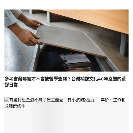
參考書藏哪裡才不會被督學查到？台灣補課文化40年沒變的荒
謬日常