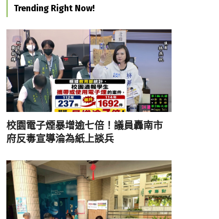
Trending Right Now!
校園電子煙暴增逾七倍！議員轟南市
府反毒宣導淪為紙上談兵