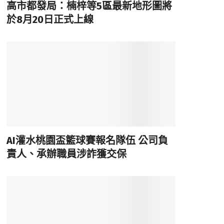
高市都發局：楠梓等5區最新地形圖將
於8月20日正式上線
AI灌水桃園盃籃球賽報名隊伍 公司負
責人、承辦職員涉詐獲交保