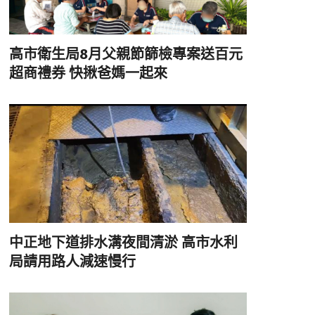
高市衛生局8月父親節篩檢專案送百元
超商禮券 快揪爸媽一起來
中正地下道排水溝夜間清淤 高市水利
局請用路人減速慢行