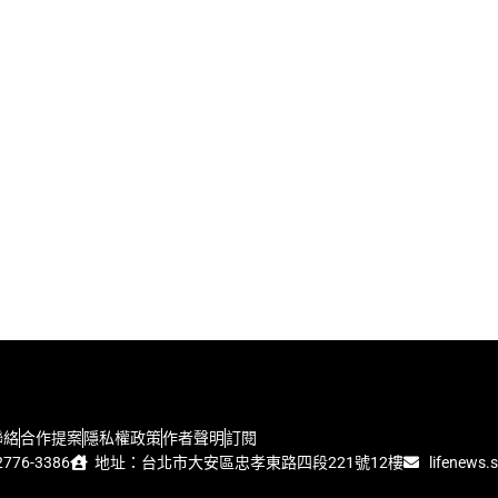
聯絡
合作提案
隱私權政策
作者聲明
訂閱
776-3386
地址：台北市大安區忠孝東路四段221號12樓
lifenews.