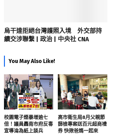
烏干達拒絕台灣護照入境 外交部持
續交涉聯繫 | 政治 | 中央社 CNA
You May Also Like!
校園電子煙暴增逾七
高市衛生局8月父親節
倍！議員轟南市府反毒
篩檢專案送百元超商禮
宣導淪為紙上談兵
券 快揪爸媽一起來