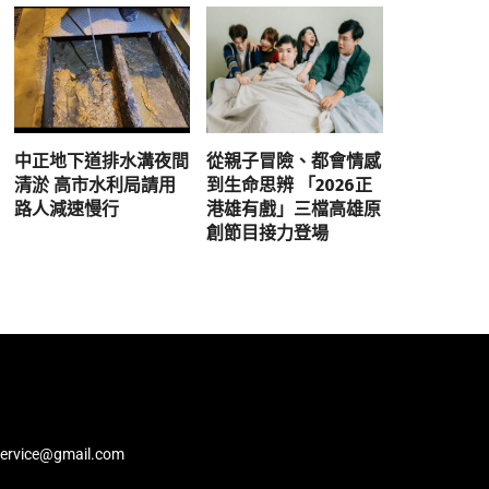
中正地下道排水溝夜間
從親子冒險、都會情感
清淤 高市水利局請用
到生命思辨 「2026正
路人減速慢行
港雄有戲」三檔高雄原
創節目接力登場
service@gmail.com