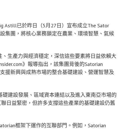
still已於昨日（5月27日）宣布成立The Sator
礎建設集團，將核心業務鎖定在農業、環境智慧、氣候
未來的韌性、生產力與經濟穩定，深信這些要素將日益依賴大
nsider.com》報導指出，該集團背後的Satorian
旨在支援新興與成熟市場的整合基礎建設、營運智慧及
基礎建設發展、區域資本連結以及進入東南亞市場的
產業間的互聯日益緊密，但許多支撐這些產業的基礎建設仍舊
Satorian框架下運作的互聯部門。例如，Satorian