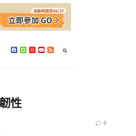
整合韌性
0