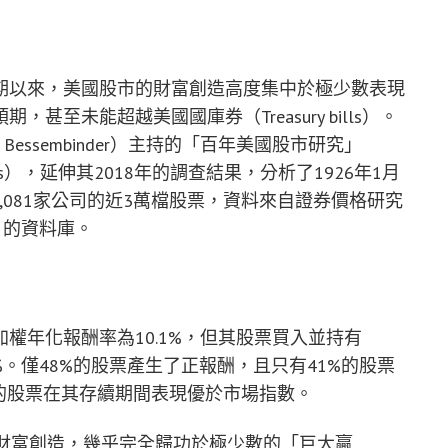
期以來，美國股市的財富創造高度集中於極少數表現
至未能超越美國國庫券（Treasury bills）。
Bessembinder）主持的「百年美國股市研究」
tock Markets），延伸其2018年的調查結果，分析了1926年1月
9,081家公司的近3萬檔股票，資料來自證券價格研究
ices）的資料庫。
權年化報酬率為10.1%，但其股票買入並持有
6.9%。僅48%的股票產生了正報酬，且只有41%的股票
的股票在其存續期間表現優於市場指數。
總財富創造，幾乎完全歸功於極少數的「巨大贏