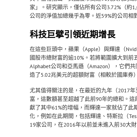
家」。研究顯示，僅佔所有公司3.72%（約
公司的淨值加總幾乎為零。近59%的公司相
科技巨擘引領近期增長
在這些巨頭中，蘋果（Apple）與輝達（Nv
國股市總財富的逾10%。若將範圍擴大到前五名
Alphabet公司和亞馬遜（Amazon），
造了5.02兆美元的超額財富（相較於國庫券）
尤其值得關注的是，在最近的九年（2017年至
富，這數額甚至超越了此前90年的總和。這
獻了其中61%的增幅，而輝達一家就佔了此
化，例如在此期間，包括輝達、特斯拉（Tesla）、Me
19家公司，在2016年以前並未進入前30大