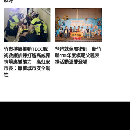
就好
竹市持續推動TECC戰
爸爸就像魔術師 新竹
術救護訓練打造高威脅
縣115年度模範父親表
情境應變能力 高虹安
揚活動溫馨登場
市長：厚植城市安全韌
性