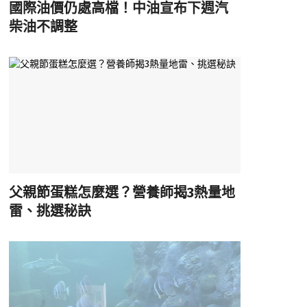
國際油價仍處高檔！中油宣布下週汽
柴油不調整
父親節蛋糕怎麼選？營養師揭3熱量地
雷、挑選秘訣