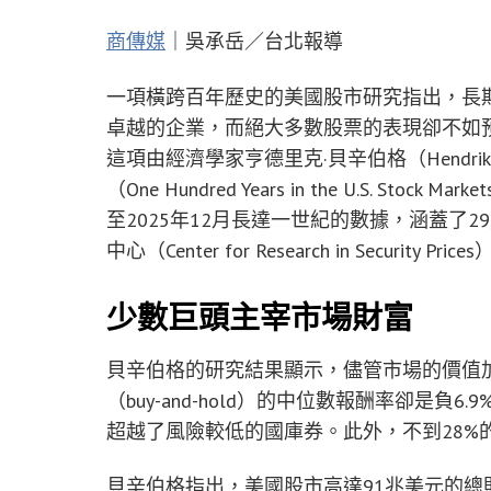
商傳媒
｜吳承岳／台北報導
一項橫跨百年歷史的美國股市研究指出，長
卓越的企業，而絕大多數股票的表現卻不如預期，甚
這項由經濟學家亨德里克·貝辛伯格（Hendrik 
（One Hundred Years in the U.S. S
至2025年12月長達一世紀的數據，涵蓋了2
中心（Center for Research in Security Pr
少數巨頭主宰市場財富
貝辛伯格的研究結果顯示，儘管市場的價值加
（buy-and-hold）的中位數報酬率卻是負
超越了風險較低的國庫券。此外，不到28%
貝辛伯格指出，美國股市高達91兆美元的