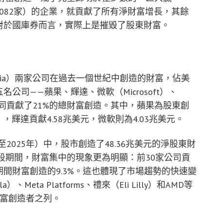
1,082家）的企業，就貢獻了所有淨財富增長，其餘
對於國庫券而言，實際上是摧毀了股東財富。
idia）兩家公司在過去一個世紀中創造的財富，佔美
公司——蘋果、輝達、微軟（Microsoft）、
它們共同貢獻了21%的總財富創造。其中，蘋果為股東創
，輝達貢獻4.58兆美元，微軟則為4.03兆美元。
2025年）中，股市創造了48.36兆美元的淨股東財
段期間，財富集中的現象更為明顯：前30家公司貢
期間財富創造的9.3%。這也體現了市場趨勢的快速變
ta Platforms、禮來（Eli Lilly）和AMD等
財富創造者之列。