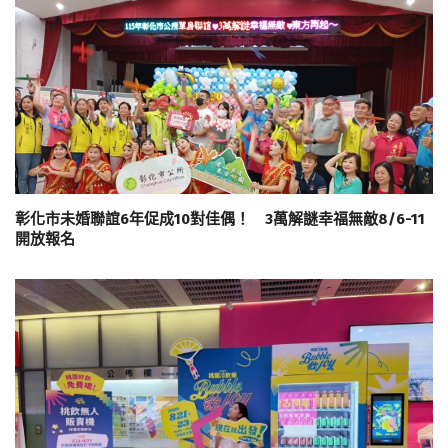
彰化市未婚聯誼6年促成10對佳偶！ 3萬解謎幸福無敵8/6-11
開放報名