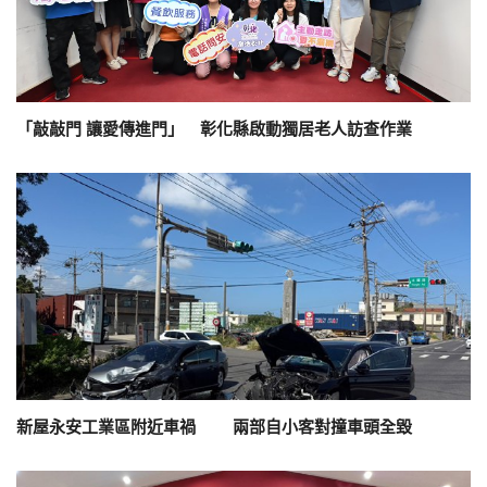
「敲敲門 讓愛傳進門」 彰化縣啟動獨居老人訪查作業
新屋永安工業區附近車禍 兩部自小客對撞車頭全毀