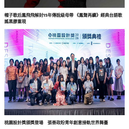
帽子歌后鳳飛飛解封15年傳說級母帶 《鳳聲再續》經典台語歌
謠黑膠重現
桃園設計獎頒獎登場 張善政盼青年創意接軌世界舞臺