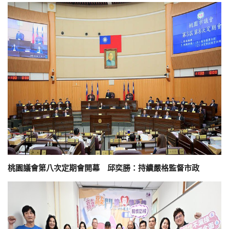
桃園議會第八次定期會開幕 邱奕勝：持續嚴格監督市政