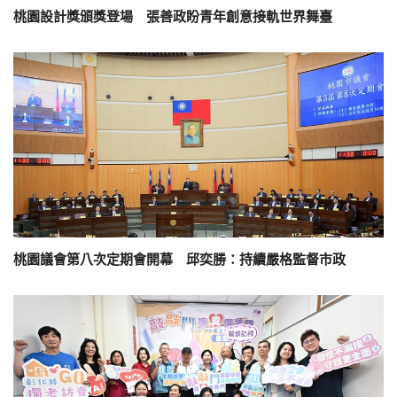
桃園設計獎頒獎登場 張善政盼青年創意接軌世界舞臺
桃園議會第八次定期會開幕 邱奕勝：持續嚴格監督市政