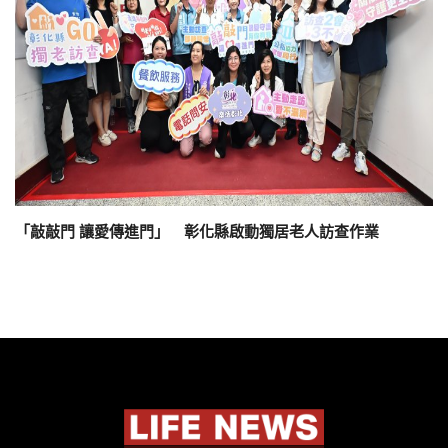
「敲敲門 讓愛傳進門」 彰化縣啟動獨居老人訪查作業