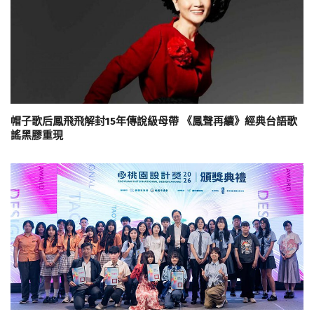
帽子歌后鳳飛飛解封15年傳說級母帶 《鳳聲再續》經典台語歌
謠黑膠重現