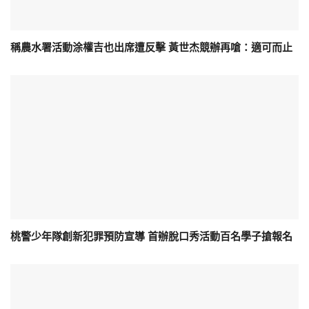
稱農水署活動涂權吉也出席遭反擊 黃世杰競辦再嗆：適可而止
桃警少年隊創新犯罪預防宣導 首辦脫口秀活動百名學子搶報名