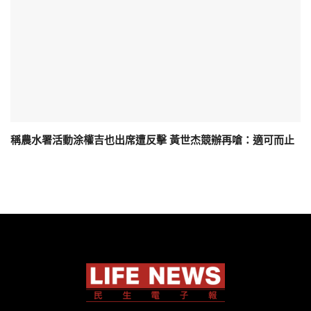
稱農水署活動涂權吉也出席遭反擊 黃世杰競辦再嗆：適可而止