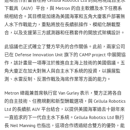
下載具（AUV）平台，與 Metron 的自主軟體及水下任務系
統相結合。其目標是加速為美國海軍和五角大廈客戶部署無
人水下作戰能力，重點將放在長續航操作、模組化酬載整
合，以及支援第三方感測器和任務套件的開放式架構設計。
此協議也正式確立了雙方早先的合作關係。此前，兩家公司
已在 Defense Innovation Unit 旗下的 CAMP project 中展開協
作，該計畫是一項專注於推進自主海上技術的美國倡議。五
角大廈正在加大對無人與自主水下系統的投資，以擴展監
測、水雷反制、反潛作戰及海底作業等方面的能力。
Metron 總裁兼首席執行官 Van Gurley 表示，雙方正將各自
的自主技術、任務規劃和新型酬載選項，與 Cellula Robotics
Ltd 的長續航 AUV 平台結合，以提供美國海軍過去十餘年來
一直追求的下一代自主水下系統。Cellula Robotics Ltd 執行
長 Neil Manning 也指出，這項合作透過結合雙方的優勢，能