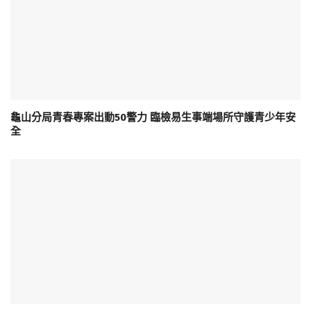
龜山分局青春專案出動50警力 臨檢易生事端場所守護青少年安
全