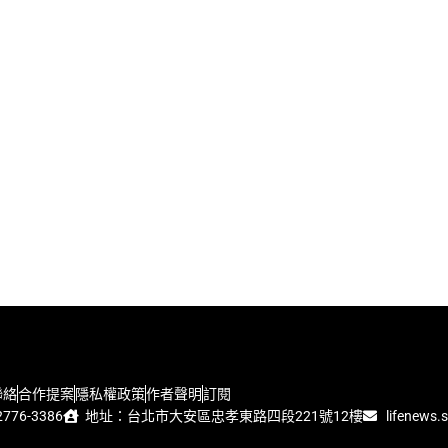
聯絡
合作提案
隱私權政策
作者聲明
訂閱
776-3386
地址：台北市大安區忠孝東路四段221號12樓
lifenews.