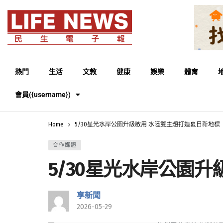
熱門
生活
文教
健康
娛樂
體育
會員({username})
Home
5/30星光水岸公園升級啟用 水陸雙主題打造夏日新地標
合作媒體
5/30星光水岸公園
享新聞
2026-05-29