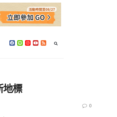
新地標
0