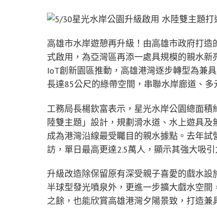
高雄市水岸遊憩再升級！由高雄市政府打造的
式啟用，為亞灣區再添一處具規模的親水新亮
IoT創新園區推動，高雄港灣逐步轉型為兼
長達85公尺的綠帶空間，串聯水岸廊道、
工務局長楊欽富表示，星光水岸公園總面積約2
陸雙主題」設計，規劃滑水道、水上遊具及
成為港灣沿線最受矚目的親水據點。去年試
訪，單日最高更達2.5萬人，顯示其強大吸引
升級改造除保留原有深受親子喜愛的戲水設
半球型發光噴泉外，更進一步擴大戲水空間
之餘，也能欣賞高雄港灣夕陽景致，打造兼