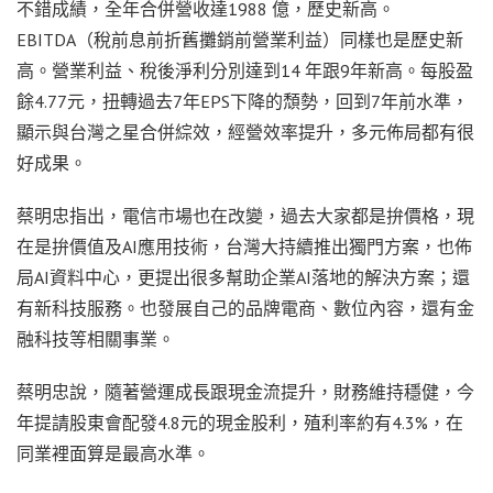
不錯成績，全年合併營收達1988 億，歷史新高。
EBITDA（稅前息前折舊攤銷前營業利益）同樣也是歷史新
高。營業利益、稅後淨利分別達到14 年跟9年新高。每股盈
餘4.77元，扭轉過去7年EPS下降的頹勢，回到7年前水準，
顯示與台灣之星合併綜效，經營效率提升，多元佈局都有很
好成果。
蔡明忠指出，電信市場也在改變，過去大家都是拚價格，現
在是拚價值及AI應用技術，台灣大持續推出獨門方案，也佈
局AI資料中心，更提出很多幫助企業AI落地的解決方案；還
有新科技服務。也發展自己的品牌電商、數位內容，還有金
融科技等相關事業。
蔡明忠說，隨著營運成長跟現金流提升，財務維持穩健，今
年提請股東會配發4.8元的現金股利，殖利率約有4.3%，在
同業裡面算是最高水準。