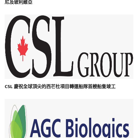
尼及玻利維亞
CSL 慶祝全球頂尖的西芒杜項目轉運船隊首艘船隻竣工