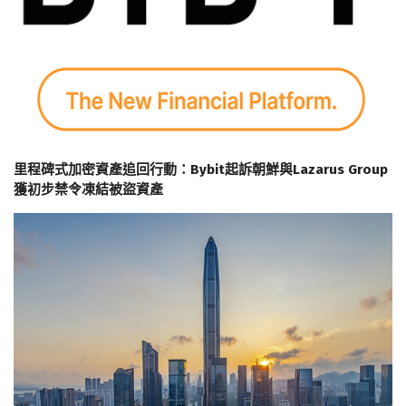
里程碑式加密資產追回行動：Bybit起訴朝鮮與Lazarus Group
獲初步禁令凍結被盜資產