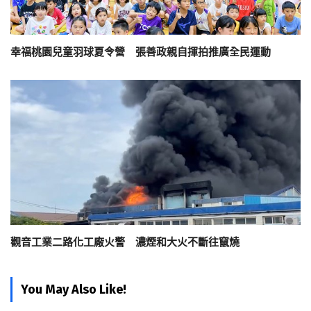
幸福桃園兒童羽球夏令營 張善政親自揮拍推廣全民運動
觀音工業二路化工廠火警 濃煙和大火不斷往竄燒
You May Also Like!