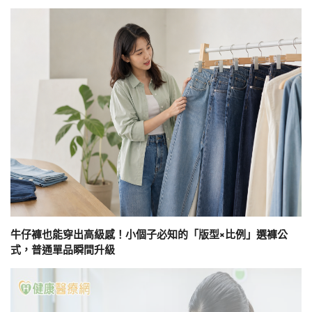
牛仔褲也能穿出高級感！小個子必知的「版型×比例」選褲公
式，普通單品瞬間升級