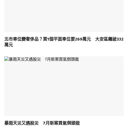
北市車位變奢侈品？買1個平面車位要269萬元 大安區飆破332
萬元
暴雨天災又遇股災 7月新案買氣倒頭栽