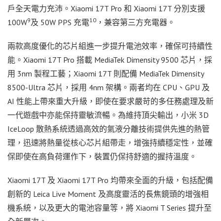
戶全天電力充沛。Xiaomi 17T Pro 和 Xiaomi 17T 分別支援
9
10
100W
及 50W PPS 充電
，兼容第三方充電器。
兩款高度優化的芯片組進一步提升電池效率，確保可持續性
能。Xiaomi 17T Pro 搭載 MediaTek Dimensity 9500 芯片，採
用 3nm 製程工藝；Xiaomi 17T 則配備 MediaTek Dimensity
8500-Ultra 芯片，採用 4nm 架構。兩者均在 CPU、GPU 及
AI 性能上帶來重大升級，即使在要求嚴苛的多任務處理及新
一代遊戲中亦能保持靈敏流暢。為維持頂尖輸出，小米 3D
IceLoop 散熱系統透過高效的氣液分離技術提供先進的熱管
理，迅速將熱量從核心芯片組帶走，增強持續穩定性，並確
保即使在高負荷運作下，裝置仍保持舒適的握持溫度。
Xiaomi 17T 及 Xiaomi 17T Pro 均帶來全面的升級，包括配備
創新的 Leica Live Moment 及高度靈活的長焦鏡頭的增強相
機系統，以及更大的電池容量等，將 Xiaomi T Series 提升至