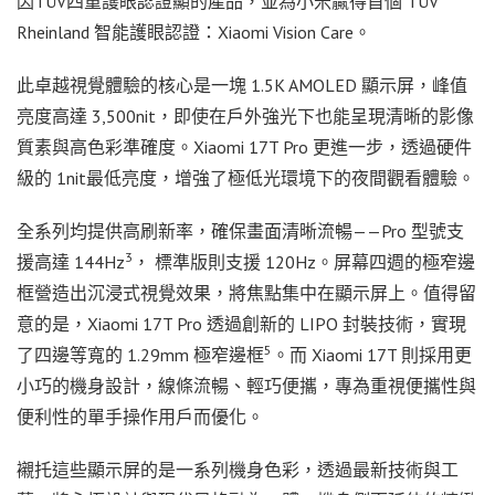
因TÜV四重護眼認證顯的產品，並為小米贏得首個 TÜV
Rheinland 智能護眼認證：Xiaomi Vision Care。
此卓越視覺體驗的核心是一塊 1.5K AMOLED 顯示屏，峰值
亮度高達 3,500nit，即使在戶外強光下也能呈現清晰的影像
質素與高色彩準確度。Xiaomi 17T Pro 更進一步，透過硬件
級的 1nit最低亮度，增強了極低光環境下的夜間觀看體驗。
全系列均提供高刷新率，確保畫面清晰流暢——Pro 型號支
3
援高達 144Hz
， 標準版則支援 120Hz。屏幕四週的極窄邊
框營造出沉浸式視覺效果，將焦點集中在顯示屏上。值得留
意的是，Xiaomi 17T Pro 透過創新的 LIPO 封裝技術，實現
5
了四邊等寬的 1.29mm 極窄邊框
。而 Xiaomi 17T 則採用更
小巧的機身設計，線條流暢、輕巧便攜，專為重視便攜性與
便利性的單手操作用戶而優化。
襯托這些顯示屏的是一系列機身色彩，透過最新技術與工