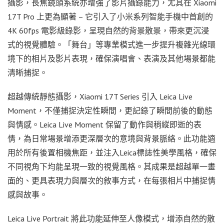
攝影，長焦鏡頭系統亦增強了影片攝錄能力，尤其在 Xiaomi
17T Pro 上更為顯著 – 它引入了小米系列智能手機中首創的
4K 60fps 電影級錄影，呈現自然的背景散景，帶來更沉浸
式的視覺體驗。「舞台」等專業模式進一步提升複雜光線環
境下的相片及影片表現，確保演唱會、表演及其他場景都能
清晰捕捉。
超越傳統靜態攝影，Xiaomi 17T Series 引入 Leica Live
Moment，不僅捕捉決定性瞬間，更記錄了瞬間前後的動態
與情感。Leica Live Moment 保留了動作與稍縱即逝的表
情，為日常場景增添更深層次的意境與背景脈絡。此功能適
用於所有後置相機焦距，並注入Leica標誌性美學風格，確保
不同視角下均能呈現一致的視覺風格。其成果是超越單一畫
面的、更具表現力與層次的敘事方式，在每張相片中捕捉情
感與故事。
Leica Live Portrait 將此功能延伸至人像模式，增添自然的散