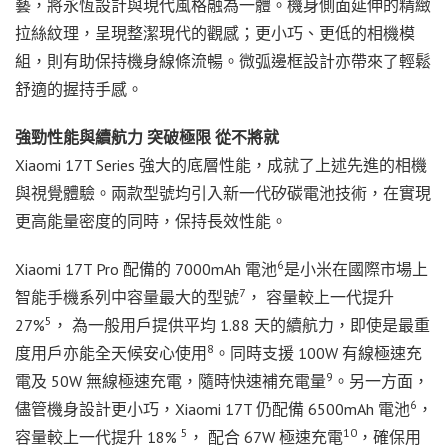
藝，將永恆設計與現代風格融為一體。機身側面延伸的精緻
拉絲紋理，呈現整潔現代的觀感；更小巧、更低的相機模
組，則有助保持機身線條流暢。微弧邊框設計亦帶來了輕鬆
舒適的握持手感。
強勁性能與續航力 突破極限 從不將就
Xiaomi 17T Series 強大的底層性能，成就了上述先進的相機
與視覺體驗。兩款型號均引入新一代矽碳電池技術，在實現
更高能量密度的同時，保持長效性能。
6
Xiaomi 17T Pro 配備的 7000mAh 電池
是小米在國際市場上
7
智能手機系列中容量最大的型號
， 容量較上一代提升
5
27%
， 為一般用戶提供平均 1.88 天的續航力，即使是最重
8
度用戶亦能全天候安心使用
。同時支援 100W 有線極速充
9
電及 50W 無線極速充電，隨時快速補充電量
。另一方面，
6
儘管機身設計更小巧，Xiaomi 17T 仍配備 6500mAh 電池
，
5
10
容量較上一代提升 18%
， 配合 67W 極速充電
，確保用