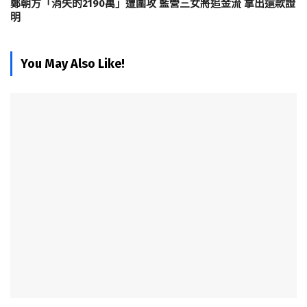
鄭朝方「消失的2190萬」遭圍攻 藍營三女將追金流 拿出還款證
明
You May Also Like!