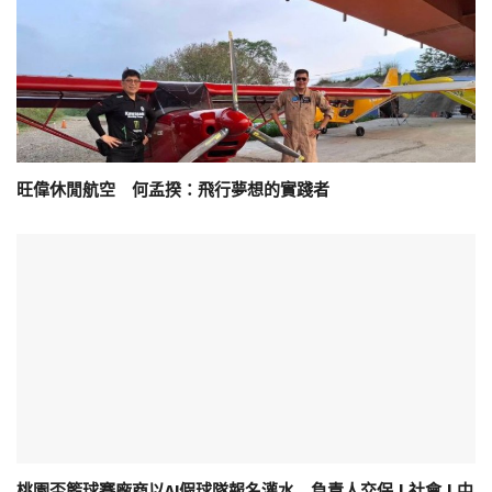
旺偉休閒航空 何孟揆：飛行夢想的實踐者
桃園盃籃球賽廠商以AI假球隊報名灌水 負責人交保 | 社會 | 中