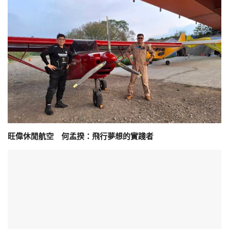
旺偉休閒航空 何孟揆：飛行夢想的實踐者