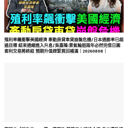
殖利率飆衝擊美國經濟 牽動房貸車貸崩盤危機/日本通膨率已超
過目標 結束通縮進入升息/吳嘉隆:景氣輪迴兩年必然完借日圓
套利交易將終結 預期升值趕緊買回補滿｜20260808｜