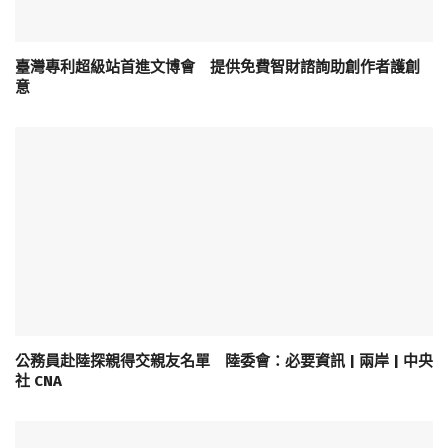
臺灣專利超級站首進文博會 提供免費智財諮詢助創作者護創
意
公務員赴陸探親得交親友名單 陸委會：必要資訊 | 兩岸 | 中央
社 CNA