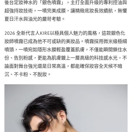
後台定妝神水的「銀色噴霧」，主打全面升級的專利控油與
超強持妝技術，一噴完美成膜，讓精緻底妝長效續航，無懼
夏日汗水與油光的嚴苛考驗。
2026 全新代言人KIRE以極具個人魅力的風格，這款銀色化
妝師噴霧已成為他不可或缺的美妝品。噴霧採用微米級極細
噴頭，一噴宛如隱形水膜輕盈覆蓋肌膚，不僅能瞬間鎖住水
份、告別粉感，更能為肌膚鍍上一層高級的科技感水光，不
論面對舞台強光還是日常高溫，都能確保妝容全天候不暗
沉、不卡粉、不脫妝。