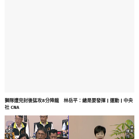
獅隊遭完封後猛攻8分降龍 林岳平：總是要發揮 | 運動 | 中央
社 CNA